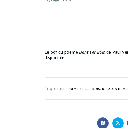
Paysage - 1928
Le pdf du poème
Dans Les Bois
de Paul Ver
disponible.
ÉTIQUETTES :
19EME SIECLE
,
BOIS
,
DECADENTISME