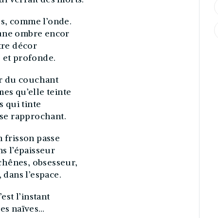
és, comme l’onde.
 une ombre encor
tre décor
 et profonde.
ur du couchant
mes qu’elle teinte
s qui tinte
 se rapprochant.
n frisson passe
ns l’épaisseur
chênes, obsesseur,
, dans l’espace.
est l’instant
les naïves…