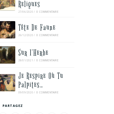
Reliques
27/06/2020
/
0 COMMENTAIRE
Tête De Faune
26/12/2020
/
0 COMMENTAIRE
Sur l’Herbe
28/01/2021
/
0 COMMENTAIRE
Je Respire Où Tu
Palpites…
09/09/2020
/
0 COMMENTAIRE
PARTAGEZ