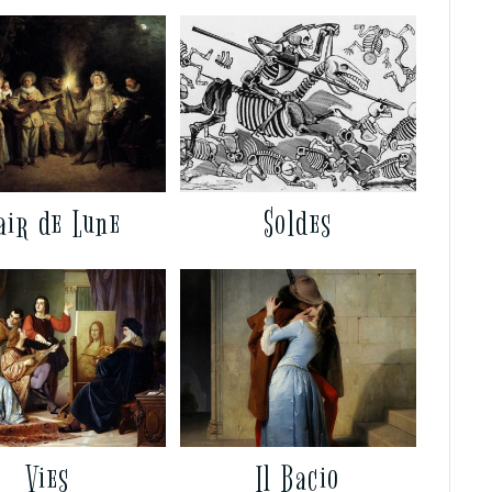
air de Lune
Soldes
Vies
Il Bacio