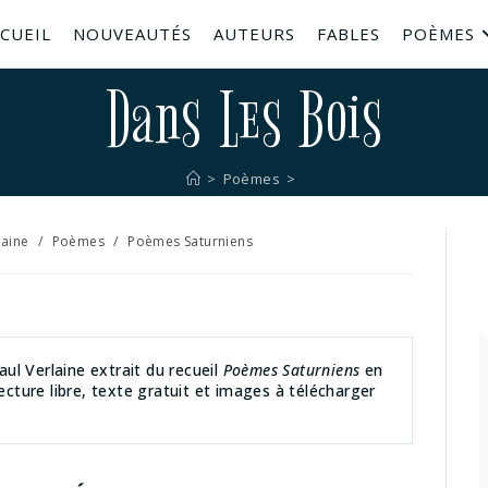
CUEIL
NOUVEAUTÉS
AUTEURS
FABLES
POÈMES
Dans Les Bois
>
Poèmes
>
laine
/
Poèmes
/
Poèmes Saturniens
ul Verlaine extrait du recueil
Poèmes Saturniens
en
lecture libre, texte gratuit et images à télécharger