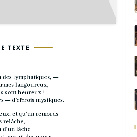
LE TEXTE
n des lymphatiques, ―
harmes langoureux,
Ils sont heureux !
rs ― d’effrois mystiques.
veux, et qu’un remords
s relâche,
on d’un lâche
i verrait des morts.