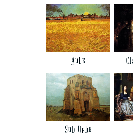
Aube
Cl
Sub Urbe