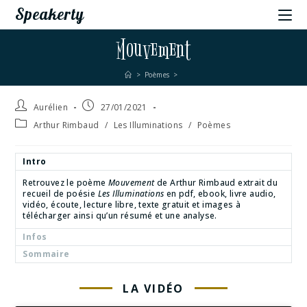
Speakerty
Mouvement
>
Poèmes
>
Aurélien
27/01/2021
Arthur Rimbaud
/
Les Illuminations
/
Poèmes
Intro
Retrouvez le poème
Mouvement
de Arthur Rimbaud extrait du
recueil de poésie
Les Illuminations
en pdf, ebook, livre audio,
vidéo, écoute, lecture libre, texte gratuit et images à
télécharger ainsi qu’un résumé et une analyse.
Infos
Sommaire
LA VIDÉO