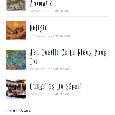
Animaux
25/01/2021
/
0 COMMENTAIRE
Religio
17/12/2020
/
0 COMMENTAIRE
J’ai Cueilli Cette Fleur Pour
Toi…
25/11/2020
/
0 COMMENTAIRE
Querelles Du Sérail
05/02/2021
/
0 COMMENTAIRE
PARTAGEZ