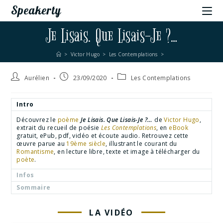
Speakerty
Je Lisais. Que Lisais-Je ?…
>
Victor Hugo
>
Les Contemplations
>
Aurélien
23/09/2020
Les Contemplations
Intro
Découvrez le
poème
Je Lisais. Que Lisais-Je ?…
de
Victor Hugo
,
extrait du recueil de poésie
Les Contemplations
, en
eBook
gratuit, ePub, pdf, vidéo et écoute audio. Retrouvez cette
œuvre parue au
19ème siècle
, illustrant le courant du
Romantisme
, en lecture libre, texte et image à télécharger du
poète
.
Infos
Sommaire
LA VIDÉO