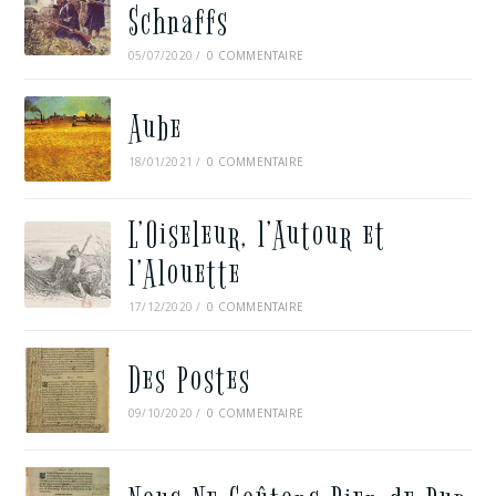
Schnaffs
05/07/2020
/
0 COMMENTAIRE
Aube
18/01/2021
/
0 COMMENTAIRE
L’Oiseleur, l’Autour et
l’Alouette
17/12/2020
/
0 COMMENTAIRE
Des Postes
09/10/2020
/
0 COMMENTAIRE