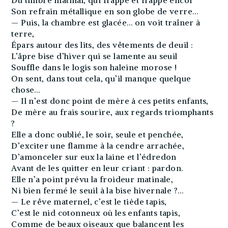
Du timbre matinal, qui frappe et frappe encor
Son refrain métallique en son globe de verre…
— Puis, la chambre est glacée… on voit traîner à
terre,
Épars autour des lits, des vêtements de deuil :
L’âpre bise d’hiver qui se lamente au seuil
Souffle dans le logis son haleine morose !
On sent, dans tout cela, qu’il manque quelque
chose…
— Il n’est donc point de mère à ces petits enfants,
De mère au frais sourire, aux regards triomphants
?
Elle a donc oublié, le soir, seule et penchée,
D’exciter une flamme à la cendre arrachée,
D’amonceler sur eux la laine et l’édredon
Avant de les quitter en leur criant : pardon.
Elle n’a point prévu la froideur matinale,
Ni bien fermé le seuil à la bise hivernale ?…
— Le rêve maternel, c’est le tiède tapis,
C’est le nid cotonneux où les enfants tapis,
Comme de beaux oiseaux que balancent les