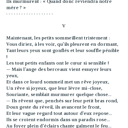
Ils murmurent : « Quand donc reviendra notre
mère ? »
· · · · · · · · · · · · · · · · · · ·
V
Maintenant, les petits sommeillent tristement :
Vous diriez, à les voir, qu’ils pleurent en dormant,
Tant leurs yeux sont gonflés et leur souffle pénible
!
Les tout petits enfants ont le cœur si sensible !
— Mais l’ange des berceaux vient essuyer leurs
yeux,
Et dans ce lourd sommeil met un rêve joyeux,
Un rêve si joyeux, que leur lèvre mi-close,
Souriante, semblait murmurer quelque chose…
— Ils rêvent que, penchés sur leur petit bras rond,
Doux geste du réveil, ils avancent le front,
Et leur vague regard tout autour d’eux repose…
Ils se croient endormis dans un paradis rose…
Au foyer plein d’éclairs chante gaîment le feu…