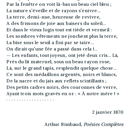
Par la fenêtre on voit là-bas un beau ciel bleu ;
La nature s’éveille et de rayons s’enivre…
La terre, demi-nue, heureuse de revivre,
A des frissons de joie aux baisers du soleil…
Et dans le vieux logis tout est tiède et vermeil :
Les sombres vêtements ne jonchent plus la terre,
La bise sous le seuil a fini par se taire…
On dirait qu’une fée a passé dans cela !…
— Les enfants, tout joyeux, ont jeté deux cris… Là,
Près du lit maternel, sous un beau rayon rose,
Là, sur le grand tapis, resplendit quelque chose…
Ce sont des médaillons argentés, noirs et blancs,
De la nacre et du jais aux reflets scintillants ;
Des petits cadres noirs, des couronnes de verre,
Ayant trois mots gravés en or : « À notre mère ! »
· · · · · · · · · · · · · · · · · · ·
2 janvier 1870
Arthur Rimbaud,
Poésies Complètes