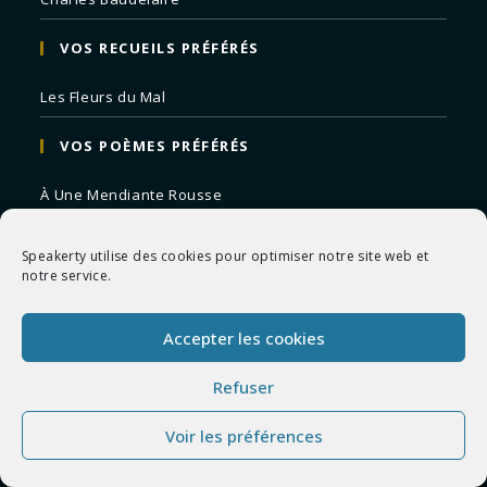
VOS RECUEILS PRÉFÉRÉS
Les Fleurs du Mal
VOS POÈMES PRÉFÉRÉS
À Une Mendiante Rousse
L’Albatros
Speakerty utilise des cookies pour optimiser notre site web et
Correspondances
notre service.
Remords Posthume
Accepter les cookies
La Mort des Artistes
Refuser
Le Crépuscule du Soir
Voir les préférences