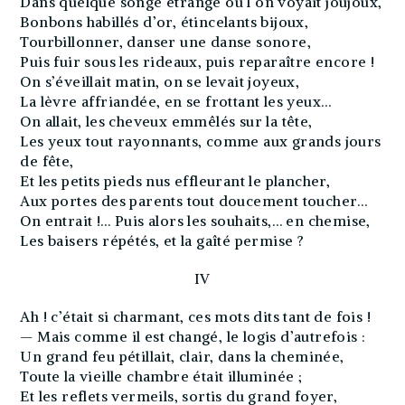
Dans quelque songe étrange où l’on voyait joujoux,
Bonbons habillés d’or, étincelants bijoux,
Tourbillonner, danser une danse sonore,
Puis fuir sous les rideaux, puis reparaître encore !
On s’éveillait matin, on se levait joyeux,
La lèvre affriandée, en se frottant les yeux…
On allait, les cheveux emmêlés sur la tête,
Les yeux tout rayonnants, comme aux grands jours
de fête,
Et les petits pieds nus effleurant le plancher,
Aux portes des parents tout doucement toucher…
On entrait !… Puis alors les souhaits,… en chemise,
Les baisers répétés, et la gaîté permise ?
IV
Ah ! c’était si charmant, ces mots dits tant de fois !
— Mais comme il est changé, le logis d’autrefois :
Un grand feu pétillait, clair, dans la cheminée,
Toute la vieille chambre était illuminée ;
Et les reflets vermeils, sortis du grand foyer,