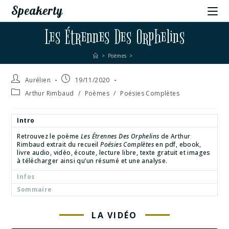
Speakerty
Les Étrennes Des Orphelins
>
Poèmes
>
Aurélien
19/11/2020
Arthur Rimbaud
/
Poèmes
/
Poésies Complètes
Intro
Retrouvez le poème
Les Étrennes Des Orphelins
de Arthur
Rimbaud extrait du recueil
Poésies Complètes
en pdf, ebook,
livre audio, vidéo, écoute, lecture libre, texte gratuit et images
à télécharger ainsi qu’un résumé et une analyse.
Infos
Sommaire
LA VIDÉO