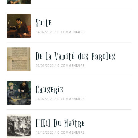
Suite
14/07/2020
/
0 COMMENTAIRE
De la Vanité des Paroles
09/09/2020
/
0 COMMENTAIRE
Causerie
04/07/2020
/
0 COMMENTAIRE
L’Œil Du Maître
15/12/2020
/
0 COMMENTAIRE