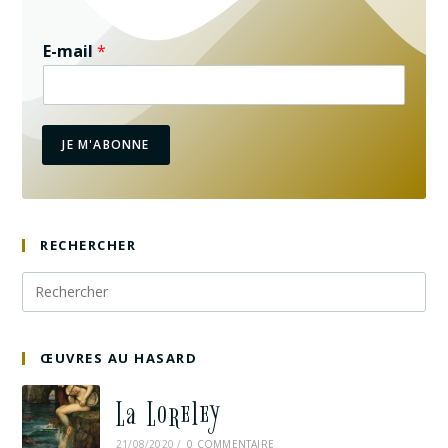
E-mail
*
JE M'ABONNE
RECHERCHER
ŒUVRES AU HASARD
La Loreley
21/08/2020
/
0 COMMENTAIRE