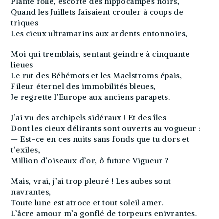
Plante folle, escorté des hippocampes noirs,
Quand les Juillets faisaient crouler à coups de
triques
Les cieux ultramarins aux ardents entonnoirs,
Moi qui tremblais, sentant geindre à cinquante
lieues
Le rut des Béhémots et les Maelstroms épais,
Fileur éternel des immobilités bleues,
Je regrette l’Europe aux anciens parapets.
J’ai vu des archipels sidéraux ! Et des îles
Dont les cieux délirants sont ouverts au vogueur :
— Est-ce en ces nuits sans fonds que tu dors et
t’exiles,
Million d’oiseaux d’or, ô future Vigueur ?
Mais, vrai, j’ai trop pleuré ! Les aubes sont
navrantes,
Toute lune est atroce et tout soleil amer.
L’âcre amour m’a gonflé de torpeurs enivrantes.