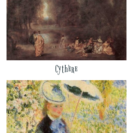
Cythère