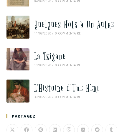
04/09/2020
/
0 COMMENTAIRE
Quelques Mots à Un Autre
11/08/2020
/
0 COMMENTAIRE
La Tzigane
10/08/2020
/
0 COMMENTAIRE
L’Histoire d’Une Mère
30/06/2020
/
0 COMMENTAIRE
PARTAGEZ