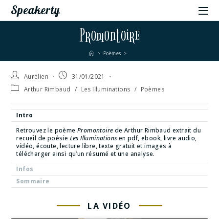
Speakerty
Promontoire
>
Poèmes
>
Aurélien
31/01/2021
Arthur Rimbaud
/
Les Illuminations
/
Poèmes
Intro
Retrouvez le poème
Promontoire
de Arthur Rimbaud extrait du
recueil de poésie
Les Illuminations
en pdf, ebook, livre audio,
vidéo, écoute, lecture libre, texte gratuit et images à
télécharger ainsi qu’un résumé et une analyse.
Infos
Sommaire
LA VIDÉO