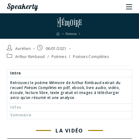
Speakerty
Mémoire
>
Poèmes
>
Aurélien
06/01/2021
Arthur Rimbaud
/
Poèmes
/
Poésies Complètes
Intro
Retrouvez le poème
Mémoire
de Arthur Rimbaud extrait du
recueil
Poésies Complètes
en pdf, ebook, livre audio, vidéo,
écoute, lecture libre, texte gratuit et images à télécharger
ainsi qu’un résumé et une analyse.
Infos
Sommaire
LA VIDÉO