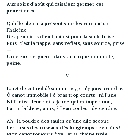
Aux soirs d’août qui faisaient germer ces
pourritures !
Qu’elle pleure à présent sous les remparts :
l’haleine
Des peupliers d’en haut est pour la seule brise.
Puis, c’est la nappe, sans reflets, sans source, grise
―
Un vieux dragueur, dans sa barque immobile,
peine.
V
Jouet de cet œil d’eau morne, je n’y puis prendre,
Ô canot immobile ! ô bras trop courts ! ni l’une
Ni l’autre fleur : ni la jaune qui m’importune,
Là ; ni la bleue, amis, à l’eau couleur de cendre.
Ah ! la poudre des saules qu’une aile secoue !
Les roses des roseaux dès longtemps dévorées !…
Mon canot toujours fixe ; et sa chaîne tirée