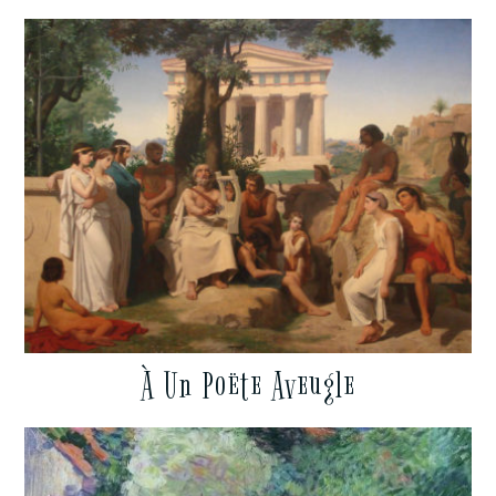
À Un Poëte Aveugle