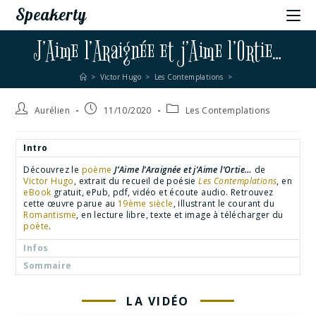
Speakerty
J’Aime l’Araignée et j’Aime l’Ortie…
>
Victor Hugo
>
Les Contemplations
>
Aurélien
11/10/2020
Les Contemplations
Intro
Découvrez le
poème
J’Aime l’Araignée et j’Aime l’Ortie…
de
Victor Hugo
, extrait du recueil de poésie
Les Contemplations
, en
eBook
gratuit, ePub, pdf, vidéo et écoute audio. Retrouvez
cette œuvre parue au
19ème siècle
, illustrant le courant du
Romantisme
, en lecture libre, texte et image à télécharger du
poète
.
Infos
Sommaire
LA VIDÉO