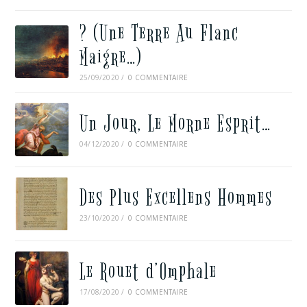
? (Une Terre Au Flanc
Maigre…)
25/09/2020
/
0 COMMENTAIRE
Un Jour, Le Morne Esprit…
04/12/2020
/
0 COMMENTAIRE
Des Plus Excellens Hommes
23/10/2020
/
0 COMMENTAIRE
Le Rouet d’Omphale
17/08/2020
/
0 COMMENTAIRE