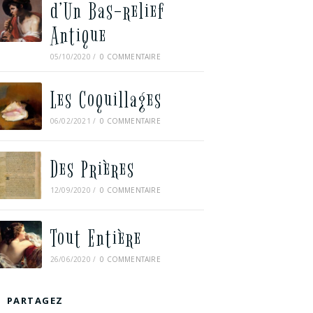
d’Un Bas-relief
Antique
05/10/2020
/
0 COMMENTAIRE
Les Coquillages
06/02/2021
/
0 COMMENTAIRE
Des Prières
12/09/2020
/
0 COMMENTAIRE
Tout Entière
26/06/2020
/
0 COMMENTAIRE
PARTAGEZ