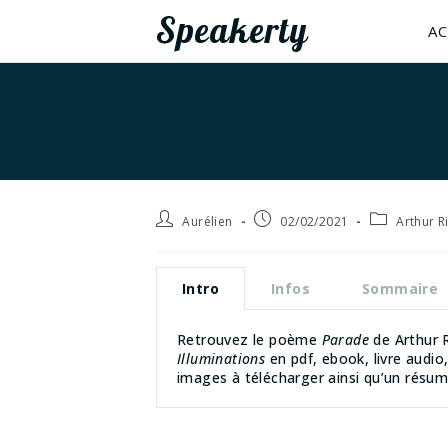
Speakerty
AC
Aurélien
02/02/2021
Arthur 
Intro
Infos
Sommaire
Retrouvez le poème
Parade
de Arthur R
Illuminations
en pdf, ebook, livre audio,
images à télécharger ainsi qu’un résum