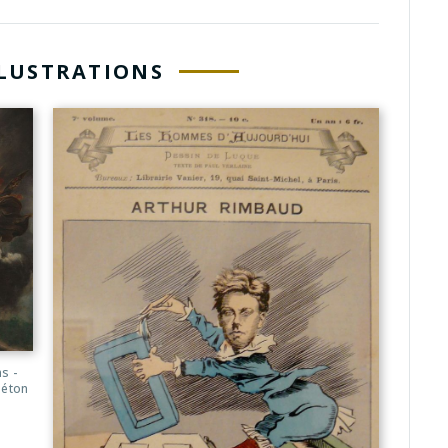
LLUSTRATIONS
s -
aéton