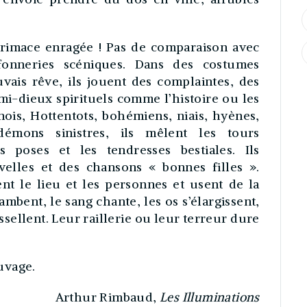
 grimace enragée ! Pas de comparaison avec
fonneries scéniques. Dans des costumes
vais rêve, ils jouent des complaintes, des
mi-dieux spirituels comme l’histoire ou les
inois, Hottentots, bohémiens, niais, hyènes,
démons sinistres, ils mêlent les tours
s poses et les tendresses bestiales. Ils
velles et des chansons « bonnes filles ».
ent le lieu et les personnes et usent de la
bent, le sang chante, les os s’élargissent,
issellent. Leur raillerie ou leur terreur dure
auvage.
Arthur Rimbaud,
Les Illuminations