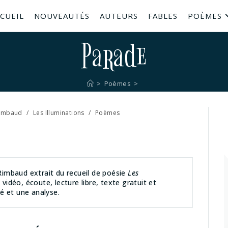
CUEIL
NOUVEAUTÉS
AUTEURS
FABLES
POÈMES
Parade
>
Poèmes
>
Rimbaud
/
Les Illuminations
/
Poèmes
imbaud extrait du recueil de poésie
Les
 vidéo, écoute, lecture libre, texte gratuit et
é et une analyse.