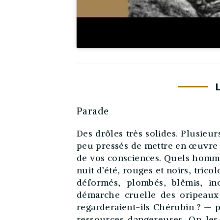
Parade
Des drôles très solides. Plusieur
peu pressés de mettre en œuvre l
de vos consciences. Quels homme
nuit d’été, rouges et noirs, tricol
déformés, plombés, blêmis, in
démarche cruelle des oripeaux
regarderaient-ils Chérubin ? — 
ressources dangereuses. On les