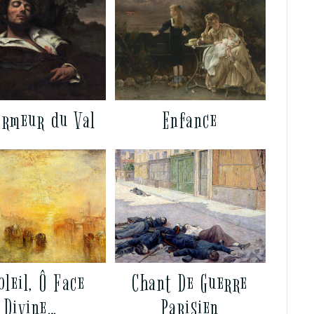
ormeur du Val
Enfance
oleil, Ô Face
Chant De Guerre
Divine…
Parisien