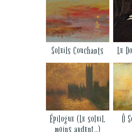
Soleils Couchants
Le D
Épilogue (Le soleil,
Ô S
moins ardent…)