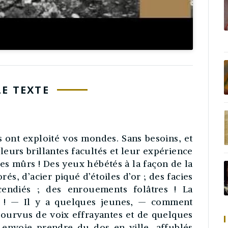
LE TEXTE
s ont exploité vos mondes. Sans besoins, et
eurs brillantes facultés et leur expérience
s mûrs ! Des yeux hébétés à la façon de la
orés, d’acier piqué d’étoiles d’or ; des facies
cendiés ; des enrouements folâtres ! La
 ! — Il y a quelques jeunes, — comment
pourvus de voix effrayantes et de quelques
 envoie prendre du dos en ville, affublés