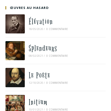
ŒUVRES AU HASARD
Élévation
18/05/2020
/
0 COMMENTAIRE
Splendeurs
08/02/2021
/
0 COMMENTAIRE
Le Poëte
12/10/2020
/
0 COMMENTAIRE
Initium
10/01/2021
/
0 COMMENTAIRE