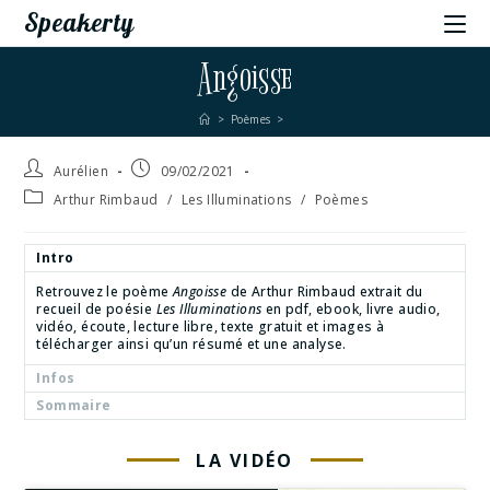
Speakerty
Angoisse
>
Poèmes
>
Aurélien
09/02/2021
Arthur Rimbaud
/
Les Illuminations
/
Poèmes
Intro
Retrouvez le poème
Angoisse
de Arthur Rimbaud extrait du
recueil de poésie
Les Illuminations
en pdf, ebook, livre audio,
vidéo, écoute, lecture libre, texte gratuit et images à
télécharger ainsi qu’un résumé et une analyse.
Infos
Sommaire
LA VIDÉO