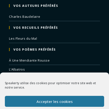
VOS AUTEURS PRÉFÉRÉS
Charles Baudelaire
VOS RECUEILS PRÉFÉRÉS
Les Fleurs du Mal
VOS POÈMES PRÉFÉRÉS
À Une Mendiante Rousse
L’Albatros
Correspondances
Speakerty utilise des cookies pour optimiser notre site web et
Remords Posthume
notre service.
La Mort des Artistes
Accepter les cookies
Le Crépuscule du Soir