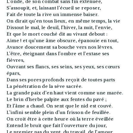
L’onde, de son combat sans fin exténuée,
S’assoupit, et, laissant l’écueil se reposer,
Fait de toute la rive un immense baiser.
On dirait qu’en tous lieux, en même temps, la vie
Dissout le mal, le deuil, l’hiver, la nuit, l’envie,
Et que le mort couché dit au vivant debout :
Aime ! et qu’une âme obscure, épanouie en tout,
Avance doucement sa bouche vers nos lèvres.
L’être, éteignant dans l’ombre et l’extase ses
fièvres,
Ouvrant ses flancs, ses seins, ses yeux, ses cœurs
épars,
Dans ses pores profonds reçoit de toutes parts
La pénétration de la sève sacrée.
La grande paix d’en haut vient comme une marée.
Le brin d’herbe palpite aux fentes du pavé ;
Et l’âme a chaud. On sent que le nid est couvé.
L’infini semble plein d’un frisson de feuillée.
On croit être à cette heure où la terre éveillée
Entend le bruit que fait l’ouverture du jour,
Le premier pas du vent, du travail, de l’amour,