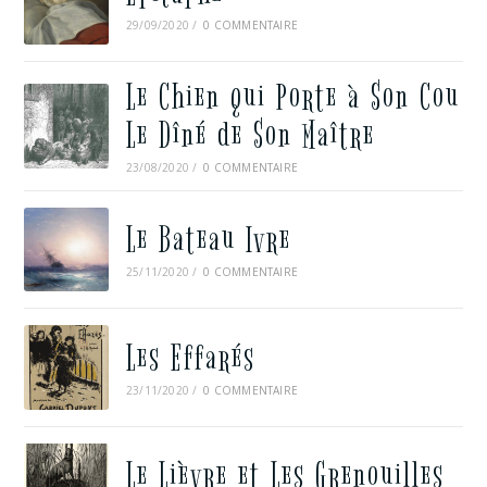
29/09/2020
/
0 COMMENTAIRE
Le Chien qui Porte à Son Cou
Le Dîné de Son Maître
23/08/2020
/
0 COMMENTAIRE
Le Bateau Ivre
25/11/2020
/
0 COMMENTAIRE
Les Effarés
23/11/2020
/
0 COMMENTAIRE
Le Lièvre et Les Grenouilles