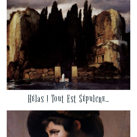
Hélas ! Tout Est Sépulcre…