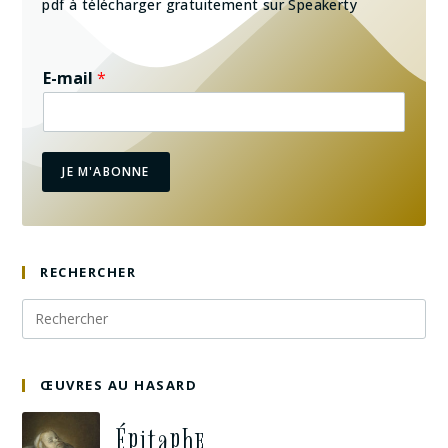
pdf à télécharger gratuitement sur Speakerty
E-mail
*
JE M'ABONNE
RECHERCHER
ŒUVRES AU HASARD
Épitaphe