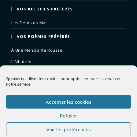
VOS RECUEILS PRÉFÉRÉS
Les Fleurs du Mal
VOS POÈMES PRÉFÉRÉS
À Une Mendiante Rousse
L’Albatros
Correspondances
Speakerty utilise des cookies pour optimiser notre site web et
Remords Posthume
notre service.
La Mort des Artistes
Accepter les cookies
Le Crépuscule du Soir
Refuser
Voir les préférences