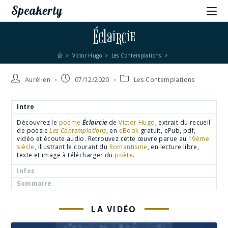
Speakerty
Éclaircie
>
Victor Hugo
>
Les Contemplations
>
Aurélien
07/12/2020
Les Contemplations
Intro
Découvrez le
poème
Éclaircie
de
Victor Hugo
, extrait du recueil
de poésie
Les Contemplations
, en
eBook
gratuit, ePub, pdf,
vidéo et écoute audio. Retrouvez cette œuvre parue au
19ème
siècle
, illustrant le courant du
Romantisme
, en lecture libre,
texte et image à télécharger du
poète
.
Infos
Sommaire
LA VIDÉO