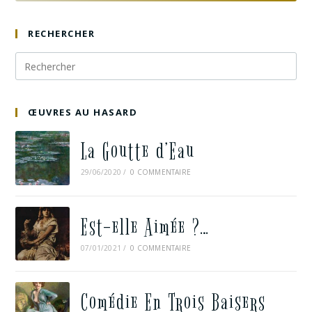
RECHERCHER
ŒUVRES AU HASARD
La Goutte d’Eau
29/06/2020
/
0 COMMENTAIRE
Est-elle Aimée ?…
07/01/2021
/
0 COMMENTAIRE
Comédie En Trois Baisers