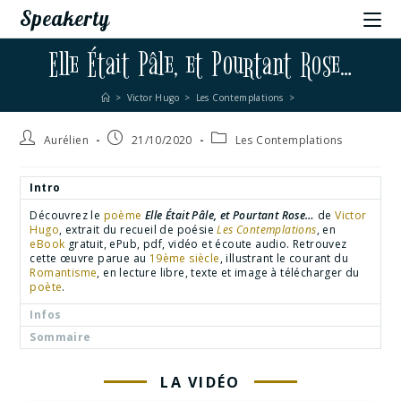
Speakerty
Elle Était Pâle, et Pourtant Rose…
>
Victor Hugo
>
Les Contemplations
>
Aurélien
21/10/2020
Les Contemplations
Intro
Découvrez le
poème
Elle Était Pâle, et Pourtant Rose…
de
Victor
Hugo
, extrait du recueil de poésie
Les Contemplations
, en
eBook
gratuit, ePub, pdf, vidéo et écoute audio. Retrouvez
cette œuvre parue au
19ème siècle
, illustrant le courant du
Romantisme
, en lecture libre, texte et image à télécharger du
poète
.
Infos
Sommaire
LA VIDÉO