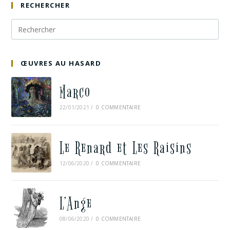
RECHERCHER
ŒUVRES AU HASARD
Marco
22/01/2021
/
0 COMMENTAIRE
Le Renard et Les Raisins
12/06/2020
/
0 COMMENTAIRE
L’Ange
08/06/2020
/
0 COMMENTAIRE