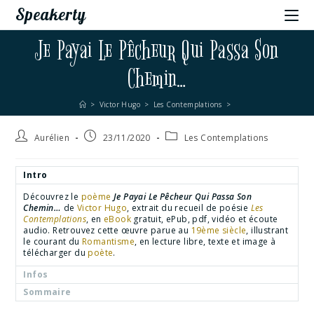
Speakerty
Je Payai Le Pêcheur Qui Passa Son
Chemin…
>
Victor Hugo
>
Les Contemplations
>
Aurélien
23/11/2020
Les Contemplations
Intro
Découvrez le
poème
Je Payai Le Pêcheur Qui Passa Son
Chemin…
de
Victor Hugo
, extrait du recueil de poésie
Les
Contemplations
, en
eBook
gratuit, ePub, pdf, vidéo et écoute
audio. Retrouvez cette œuvre parue au
19ème siècle
, illustrant
le courant du
Romantisme
, en lecture libre, texte et image à
télécharger du
poète
.
Infos
Sommaire