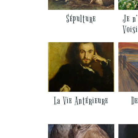
Sépulture
Je n’
Voisi
La Vie Antérieure
De