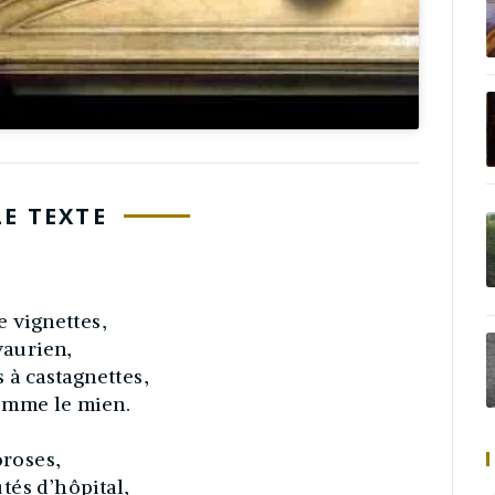
LE TEXTE
e vignettes,
vaurien,
 à castagnettes,
omme le mien.
oroses,
tés d’hôpital,