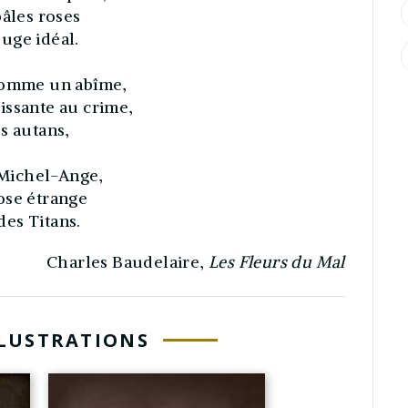
pâles roses
uge idéal.
 comme un abîme,
issante au crime,
s autans,
e Michel-Ange,
ose étrange
es Titans.
Charles Baudelaire,
Les Fleurs du Mal
LLUSTRATIONS