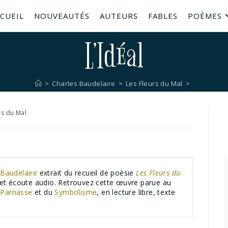
CUEIL
NOUVEAUTÉS
AUTEURS
FABLES
POÈMES
L’Idéal
>
Charles Baudelaire
>
Les Fleurs du Mal
>
rs du Mal
 Baudelaire
extrait du recueil de poésie
Les Fleurs du
o et écoute audio. Retrouvez cette œuvre parue au
u
Parnasse
et du
Symbolisme
, en lecture libre, texte