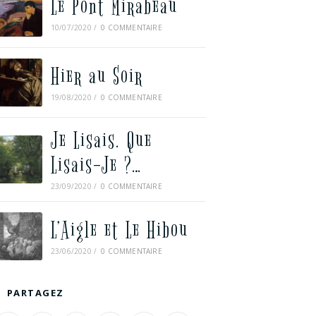
Le Pont Mirabeau
10/07/2020
/
0 COMMENTAIRE
Hier au Soir
19/08/2020
/
0 COMMENTAIRE
Je Lisais. Que
Lisais-Je ?…
23/09/2020
/
0 COMMENTAIRE
L’Aigle et Le Hibou
23/06/2020
/
0 COMMENTAIRE
PARTAGEZ