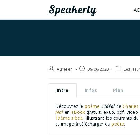
Speakerty
AC
Aurélien
09/06/2020
Les Fleu
Intro
Infos
Plan
Découvrez le
poème
L’Idéal
de
Charles
Mal
en
eBook
gratuit, ePub, pdf, vidé
19ème siècle
, illustrant les courants d
et image à télécharger du
poète
.