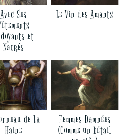
Avec Ses
Le Vin des Amants
Vêtements
ndoyants et
Nacrés
Tonneau de La
Femmes Damnées
Haine
(Comme un bétail