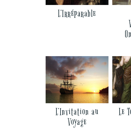
L’Irréparable
O
L’Invitation au
Le 
Voyage