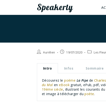
Speakerty
AC
Aurélien
19/07/2020
Les Fleu
Intro
Infos
Sommaire
Découvrez le
poème
La Pipe
de
Charles
du Mal
en
eBook
gratuit, ePub, pdf, v
19ème siècle
, illustrant les courants d
et image à télécharger du
poète
.