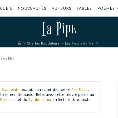
CUEIL
NOUVEAUTÉS
AUTEURS
FABLES
POÈMES
La Pipe
>
Charles Baudelaire
>
Les Fleurs du Mal
>
rs du Mal
 Baudelaire
extrait du recueil de poésie
Les Fleurs
idéo et écoute audio. Retrouvez cette œuvre parue au
u
Parnasse
et du
Symbolisme
, en lecture libre, texte