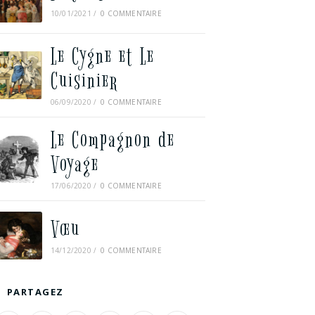
10/01/2021
/
0 COMMENTAIRE
Le Cygne et Le
Cuisinier
06/09/2020
/
0 COMMENTAIRE
Le Compagnon de
Voyage
17/06/2020
/
0 COMMENTAIRE
Vœu
14/12/2020
/
0 COMMENTAIRE
PARTAGEZ