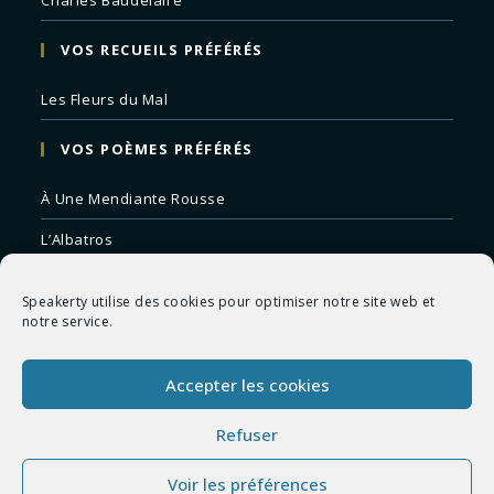
VOS RECUEILS PRÉFÉRÉS
Les Fleurs du Mal
VOS POÈMES PRÉFÉRÉS
À Une Mendiante Rousse
L’Albatros
Correspondances
Speakerty utilise des cookies pour optimiser notre site web et
Remords Posthume
notre service.
La Mort des Artistes
Accepter les cookies
Le Crépuscule du Soir
Refuser
Voir les préférences