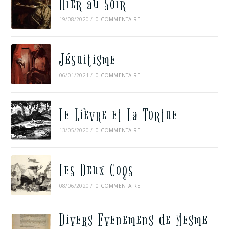
Hier au Soir
19/08/2020
/
0 COMMENTAIRE
Jésuitisme
06/01/2021
/
0 COMMENTAIRE
Le Lièvre et La Tortue
13/05/2020
/
0 COMMENTAIRE
Les Deux Coqs
08/06/2020
/
0 COMMENTAIRE
Divers Evenemens de Mesme