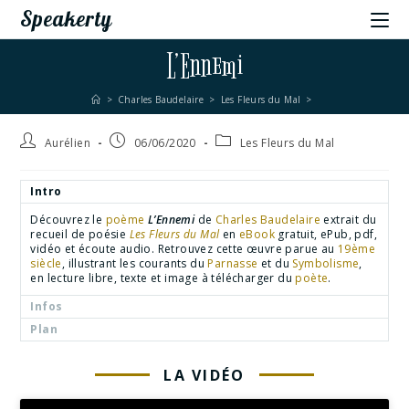
Speakerty
L’Ennemi
>
Charles Baudelaire
>
Les Fleurs du Mal
>
Aurélien
06/06/2020
Les Fleurs du Mal
Intro
Découvrez le
poème
L’Ennemi
de
Charles Baudelaire
extrait du
recueil de poésie
Les Fleurs du Mal
en
eBook
gratuit, ePub, pdf,
vidéo et écoute audio. Retrouvez cette œuvre parue au
19ème
siècle
, illustrant les courants du
Parnasse
et du
Symbolisme
,
en lecture libre, texte et image à télécharger du
poète
.
Infos
Plan
LA VIDÉO