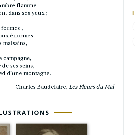
sombre flamme
nt dans ses yeux ;
 formes ;
noux énormes,
s malsains,
 la campagne,
de ses seins,
ed d’une montagne.
Charles Baudelaire,
Les Fleurs du Mal
LLUSTRATIONS