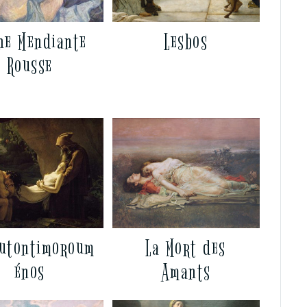
ne Mendiante
Lesbos
Rousse
autontimoroum
La Mort des
énos
Amants