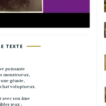
LE TEXTE
ve puissante
ts monstrueux,
eune géante,
 chat voluptueux.
ir avec son âme
ibles jeux ;