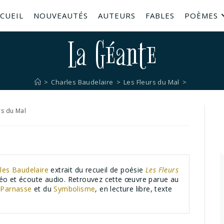
CUEIL
NOUVEAUTÉS
AUTEURS
FABLES
POÈMES
La Géante
>
Charles Baudelaire
>
Les Fleurs du Mal
>
rs du Mal
les Baudelaire
extrait du recueil de poésie
Les Fleurs
idéo et écoute audio. Retrouvez cette œuvre parue au
u
Parnasse
et du
Symbolisme
, en lecture libre, texte