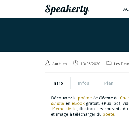
Speakerty
AC
Aurélien
13/06/2020
Les Fleu
Intro
Infos
Plan
Découvrez le
poème
La Géante
de
Char
du Mal
en
eBook
gratuit, ePub, pdf, v
19ème siècle
, illustrant les courants d
et image à télécharger du
poète
.