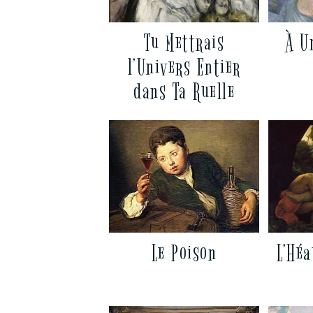
Tu Mettrais
À U
l’Univers Entier
dans Ta Ruelle
Le Poison
L’Hé