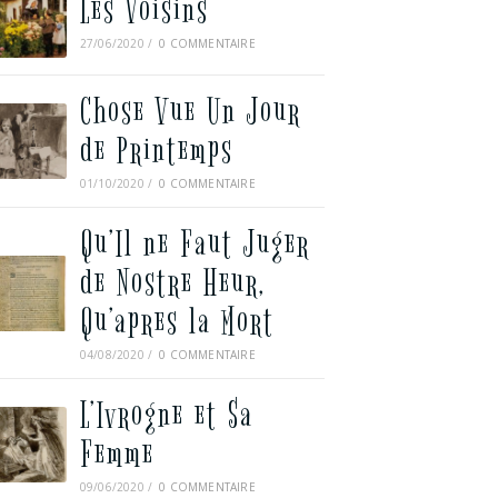
Les Voisins
27/06/2020
/
0 COMMENTAIRE
Chose Vue Un Jour
de Printemps
01/10/2020
/
0 COMMENTAIRE
Qu’Il ne Faut Juger
de Nostre Heur,
Qu’apres la Mort
04/08/2020
/
0 COMMENTAIRE
L’Ivrogne et Sa
Femme
09/06/2020
/
0 COMMENTAIRE