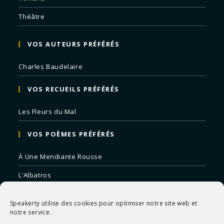
Théâtre
VOS AUTEURS PRÉFÉRÉS
Charles Baudelaire
VOS RECUEILS PRÉFÉRÉS
Les Fleurs du Mal
VOS POÈMES PRÉFÉRÉS
À Une Mendiante Rousse
L’Albatros
Correspondances
Speakerty utilise des cookies pour optimiser notre site web et
Remords Posthume
notre service.