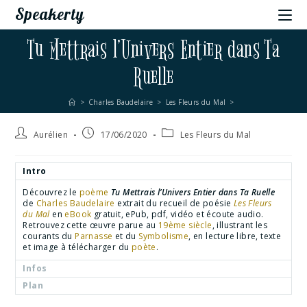
Speakerty
Tu Mettrais l’Univers Entier dans Ta
Ruelle
>
Charles Baudelaire
>
Les Fleurs du Mal
>
Aurélien
17/06/2020
Les Fleurs du Mal
Intro
Découvrez le
poème
Tu Mettrais l’Univers Entier dans Ta Ruelle
de
Charles Baudelaire
extrait du recueil de poésie
Les Fleurs
du Mal
en
eBook
gratuit, ePub, pdf, vidéo et écoute audio.
Retrouvez cette œuvre parue au
19ème siècle
, illustrant les
courants du
Parnasse
et du
Symbolisme
, en lecture libre, texte
et image à télécharger du
poète
.
Infos
Plan