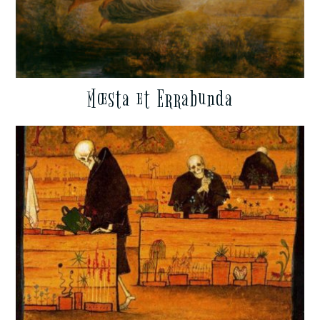
Mœsta et Errabunda