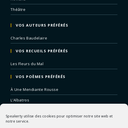
Théâtre
VOS AUTEURS PRÉFÉRÉS
Charles Baudelaire
VOS RECUEILS PRÉFÉRÉS
Les Fleurs du Mal
VOS POÈMES PRÉFÉRÉS
À Une Mendiante Rousse
L’Albatros
Correspondances
Speakerty utilise des cookies pour optimiser notre site web et
Remords Posthume
notre service.