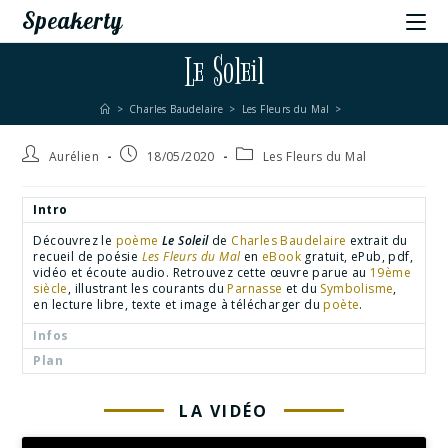
Speakerty
Le Soleil
>
Charles Baudelaire
>
Les Fleurs du Mal
>
Aurélien
18/05/2020
Les Fleurs du Mal
Intro
Découvrez le
poème
Le Soleil
de
Charles Baudelaire
extrait du
recueil de poésie
Les Fleurs du Mal
en
eBook
gratuit, ePub, pdf,
vidéo et écoute audio. Retrouvez cette œuvre parue au
19ème
siècle
, illustrant les courants du
Parnasse
et du
Symbolisme
,
en lecture libre, texte et image à télécharger du
poète
.
Infos
Plan
LA VIDÉO