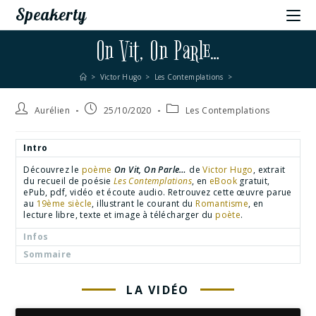
Speakerty
On Vit, On Parle…
>
Victor Hugo
>
Les Contemplations
>
Aurélien
25/10/2020
Les Contemplations
Intro
Découvrez le
poème
On Vit, On Parle…
de
Victor Hugo
, extrait
du recueil de poésie
Les Contemplations
, en
eBook
gratuit,
ePub, pdf, vidéo et écoute audio. Retrouvez cette œuvre parue
au
19ème siècle
, illustrant le courant du
Romantisme
, en
lecture libre, texte et image à télécharger du
poète
.
Infos
Sommaire
LA VIDÉO