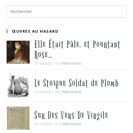
ŒUVRES AU HASARD
Elle Était Pâle, et Pourtant
Rose…
21/10/2020
/
0 COMMENTAIRE
Le Stoïque Soldat de Plomb
21/05/2020
/
0 COMMENTAIRE
Sur Des Vers De Virgile
01/11/2020
/
0 COMMENTAIRE