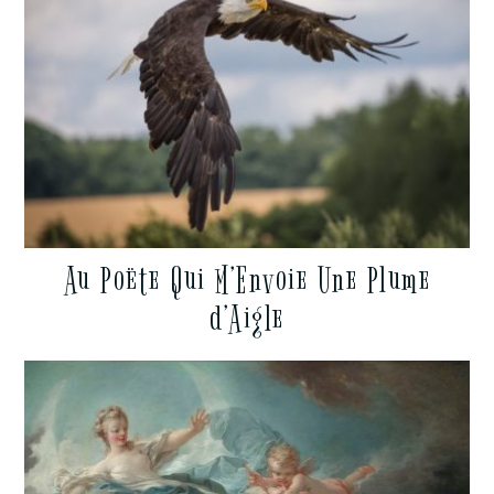
Au Poëte Qui M’Envoie Une Plume
d’Aigle