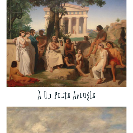
À Un Poëte Aveugle