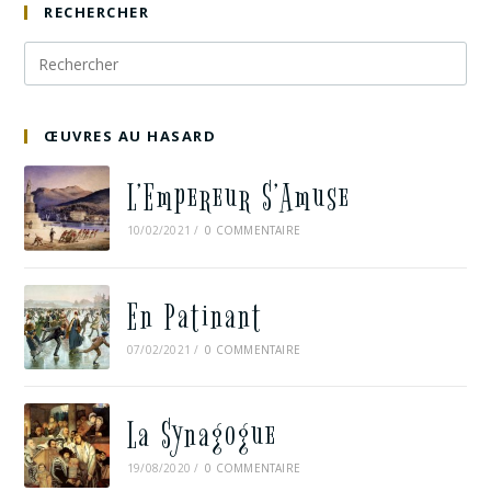
RECHERCHER
ŒUVRES AU HASARD
L’Empereur S’Amuse
10/02/2021
/
0 COMMENTAIRE
En Patinant
07/02/2021
/
0 COMMENTAIRE
La Synagogue
19/08/2020
/
0 COMMENTAIRE