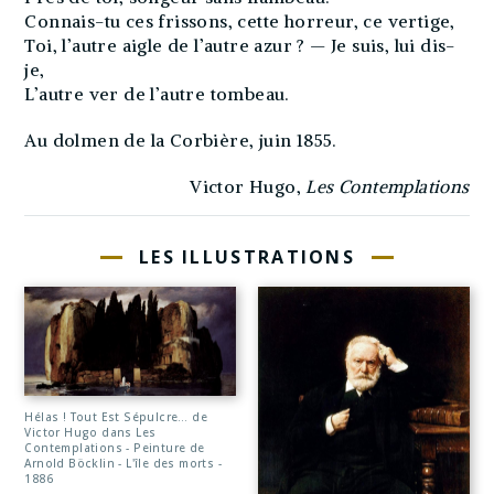
Connais-tu ces frissons, cette horreur, ce vertige,
Toi, l’autre aigle de l’autre azur ? — Je suis, lui dis-
je,
L’autre ver de l’autre tombeau.
Au dolmen de la Corbière, juin 1855.
Victor Hugo,
Les Contemplations
LES ILLUSTRATIONS
Hélas ! Tout Est Sépulcre… de
Victor Hugo dans Les
Contemplations - Peinture de
Arnold Böcklin - L'île des morts -
1886