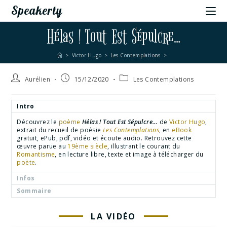
Speakerty
Hélas ! Tout Est Sépulcre…
>
Victor Hugo
>
Les Contemplations
>
Aurélien
15/12/2020
Les Contemplations
Intro
Découvrez le
poème
Hélas ! Tout Est Sépulcre…
de
Victor Hugo
,
extrait du recueil de poésie
Les Contemplations
, en
eBook
gratuit, ePub, pdf, vidéo et écoute audio. Retrouvez cette
œuvre parue au
19ème siècle
, illustrant le courant du
Romantisme
, en lecture libre, texte et image à télécharger du
poète
.
Infos
Sommaire
LA VIDÉO