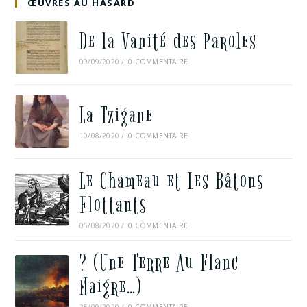
ŒUVRES AU HASARD
De la Vanité des Paroles
09/09/2020
/
0 COMMENTAIRE
La Tzigane
10/08/2020
/
0 COMMENTAIRE
Le Chameau et Les Bâtons
Flottants
05/08/2020
/
0 COMMENTAIRE
? (Une Terre Au Flanc
Maigre…)