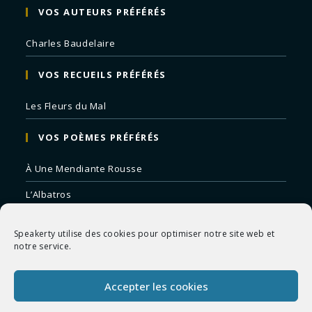
VOS AUTEURS PRÉFÉRÉS
Charles Baudelaire
VOS RECUEILS PRÉFÉRÉS
Les Fleurs du Mal
VOS POÈMES PRÉFÉRÉS
À Une Mendiante Rousse
L’Albatros
Correspondances
Speakerty utilise des cookies pour optimiser notre site web et
Remords Posthume
notre service.
La Mort des Artistes
Accepter les cookies
Le Crépuscule du Soir