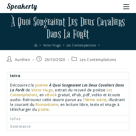
Speakerty
À Quoi Songeaient Les Deux Cavaliers
Dans La Forêt
>
Victor Hugo
>
Les Contemplations
>
Aurélien
26/10/2020
Les Contemplations
Intro
Découvrez le
poème
À Quoi Songeaient Les Deux Cavaliers Dans
La Forêt
de
Victor Hugo
, extrait du recueil de poésie
Les
Contemplations
, en
eBook
gratuit, ePub, pdf, vidéo et écoute
audio. Retrouvez cette œuvre parue au
19ème siècle
, illustrant
le courant du
Romantisme
, en lecture libre, texte et image à
télécharger du
poète
.
Infos
Sommaire