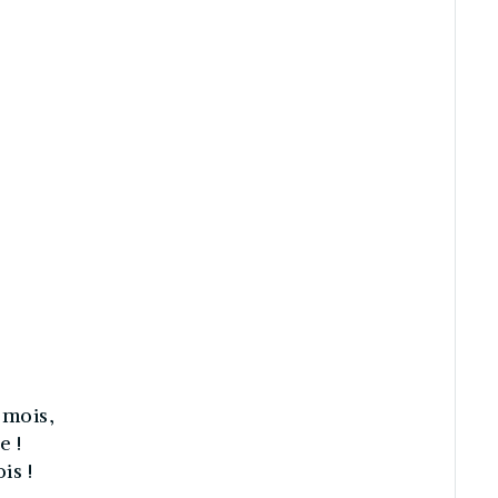
 mois,
e !
is !