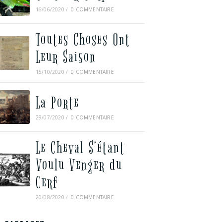
16/06/2020
/
0 COMMENTAIRE
Toutes Choses Ont
Leur Saison
15/10/2020
/
0 COMMENTAIRE
La Porte
29/07/2020
/
0 COMMENTAIRE
Le Cheval S’étant
Voulu Venger du
Cerf
20/08/2020
/
0 COMMENTAIRE