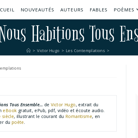
CUEIL
NOUVEAUTÉS
AUTEURS
FABLES
POÈMES
Nous Habitions Tous En
>
Victor Hugo
>
Les Contemplations
>
templations
ions Tous Ensemble…
de
Victor Hugo
, extrait du
en
eBook
gratuit, ePub, pdf, vidéo et écoute audio.
 siècle
, illustrant le courant du
Romantisme
, en
ger du
poète
.