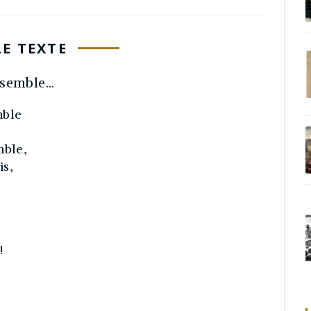
LE TEXTE
nsemble…
mble
mble,
is,
!