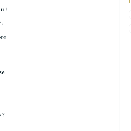
u !
e,
bre
se
 ?