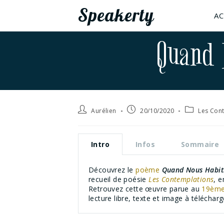
Speakerty
AC
Quand 
Aurélien
20/10/2020
Les Con
Intro
Infos
Sommaire
Découvrez le
poème
Quand Nous Habit
recueil de poésie
Les Contemplations
, 
Retrouvez cette œuvre parue au
19ème
lecture libre, texte et image à téléchar