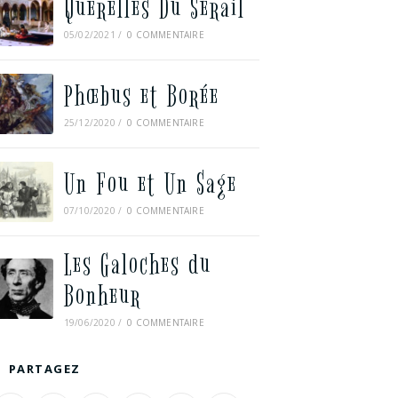
Querelles Du Sérail
05/02/2021
/
0 COMMENTAIRE
Phœbus et Borée
25/12/2020
/
0 COMMENTAIRE
Un Fou et Un Sage
07/10/2020
/
0 COMMENTAIRE
Les Galoches du
Bonheur
19/06/2020
/
0 COMMENTAIRE
PARTAGEZ