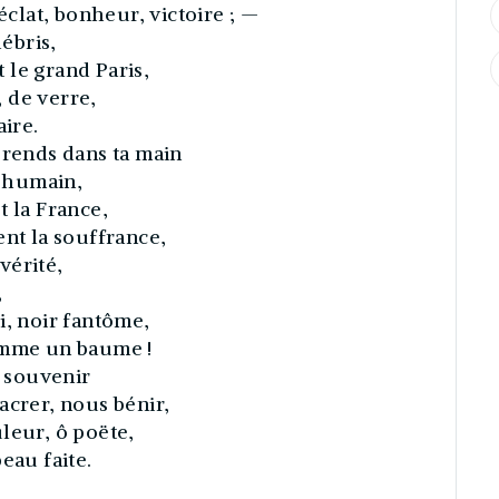
lat, bonheur, victoire ; —
débris,
 le grand Paris,
, de verre,
aire.
prends dans ta main
s humain,
et la France,
ent la souffrance,
 vérité,
,
i, noir fantôme,
omme un baume !
r souvenir
acrer, nous bénir,
leur, ô poëte,
eau faite.