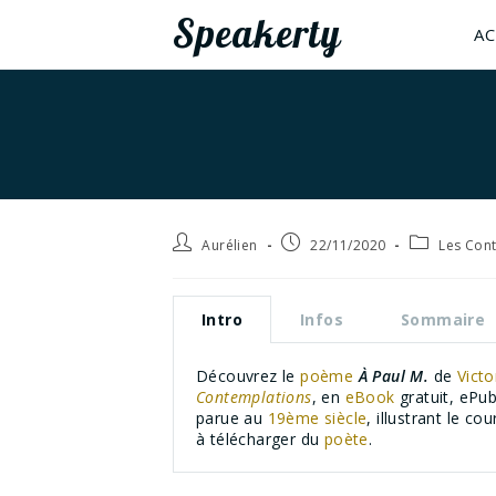
Speakerty
AC
Aurélien
22/11/2020
Les Con
Intro
Infos
Sommaire
Découvrez le
poème
À Paul M.
de
Vict
Contemplations
, en
eBook
gratuit, ePub
parue au
19ème siècle
, illustrant le co
à télécharger du
poète
.