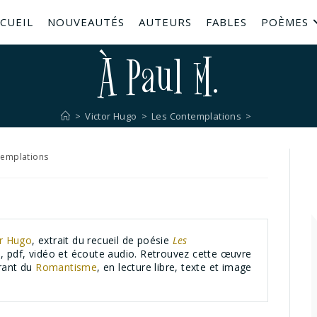
CUEIL
NOUVEAUTÉS
AUTEURS
FABLES
POÈMES
À Paul M.
>
Victor Hugo
>
Les Contemplations
>
templations
or Hugo
, extrait du recueil de poésie
Les
, pdf, vidéo et écoute audio. Retrouvez cette œuvre
urant du
Romantisme
, en lecture libre, texte et image