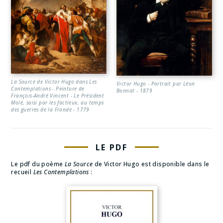
La Source de Victor Hugo dans Les
Victor Hugo - Portrait par Léon
Contemplations - Peinture de
Bonnat - 1879
François-André Vincent - Le Président
Molé, saisi par les factieux, au temps
des guerres de la Fronde - 1779
LE PDF
Le pdf du poème
La Source
de Victor Hugo est disponible dans le
recueil
Les Contemplations
: