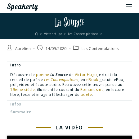
Speakerty
La Source
>
Victor Hugo
>
Les Contemplations
>
Aurélien
14/09/2020
Les Contemplations
Intro
Découvrez le
poème
La Source
de
Victor Hugo
, extrait du
recueil de poésie
Les Contemplations
, en
eBook
gratuit, ePub,
pdf, vidéo et écoute audio. Retrouvez cette œuvre parue au
19ème siècle
, illustrant le courant du
Romantisme
, en lecture
libre, texte et image à télécharger du
poète
.
Infos
Sommaire
LA VIDÉO