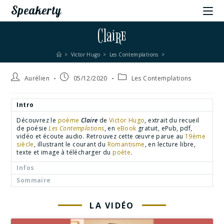
Speakerty
Claire
>
Victor Hugo
>
Les Contemplations
>
Aurélien
05/12/2020
Les Contemplations
Intro
Découvrez le
poème
Claire
de
Victor Hugo
, extrait du recueil
de poésie
Les Contemplations
, en
eBook
gratuit, ePub, pdf,
vidéo et écoute audio. Retrouvez cette œuvre parue au
19ème
siècle
, illustrant le courant du
Romantisme
, en lecture libre,
texte et image à télécharger du
poète
.
Infos
Sommaire
LA VIDÉO