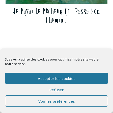
Je Payai Le Pêcheur Qui Passa Son
Chemin…
PROFITEZ DE LA NEWSLETTER
Speakerty utilise des cookies pour optimiser notre site web et
Recevez chaque semaine les nouveaux textes et
notre service.
pdf à télécharger gratuitement sur Speakerty
Accepter les cookies
E-mail
*
Refuser
Voir les préférences
JE M'ABONNE