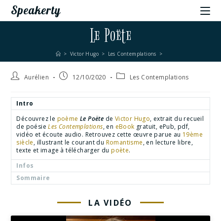
Speakerty
Le Poëte
>
Victor Hugo
>
Les Contemplations
>
Aurélien
12/10/2020
Les Contemplations
Intro
Découvrez le
poème
Le Poëte
de
Victor Hugo
, extrait du recueil
de poésie
Les Contemplations
, en
eBook
gratuit, ePub, pdf,
vidéo et écoute audio. Retrouvez cette œuvre parue au
19ème
siècle
, illustrant le courant du
Romantisme
, en lecture libre,
texte et image à télécharger du
poète
.
Infos
Sommaire
LA VIDÉO