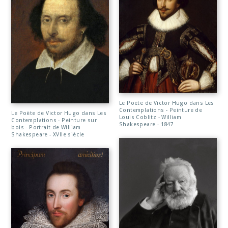
Le Poëte de Victor Hugo dans Les
Contemplations - Peinture de
Le Poëte de Victor Hugo dans Les
Louis Coblitz - William
Contemplations - Peinture sur
Shakespeare - 1847
bois - Portrait de William
Shakespeare - XVIIe siècle