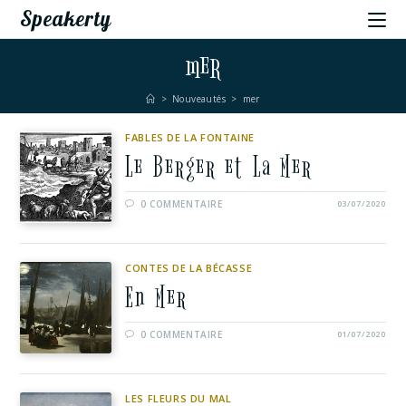
Speakerty
mer
>
Nouveautés
>
mer
FABLES DE LA FONTAINE
Le Berger et La Mer
0 COMMENTAIRE
03/07/2020
CONTES DE LA BÉCASSE
En Mer
0 COMMENTAIRE
01/07/2020
LES FLEURS DU MAL