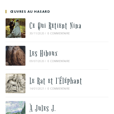
ŒUVRES AU HASARD
Ce Qui Retient Nina
30/11/2020
/
0 COMMENTAIRE
Les Hiboux
09/07/2020
/
0 COMMENTAIRE
Le Rat et l’Éléphant
14/01/2021
/
0 COMMENTAIRE
À Jules J.