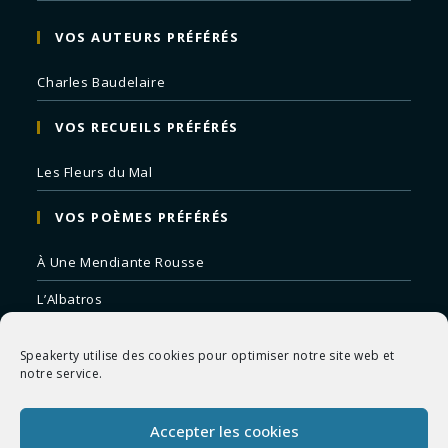
VOS AUTEURS PRÉFÉRÉS
Charles Baudelaire
VOS RECUEILS PRÉFÉRÉS
Les Fleurs du Mal
VOS POÈMES PRÉFÉRÉS
À Une Mendiante Rousse
L’Albatros
Correspondances
Speakerty utilise des cookies pour optimiser notre site web et
Remords Posthume
notre service.
La Mort des Artistes
Accepter les cookies
Le Crépuscule du Soir