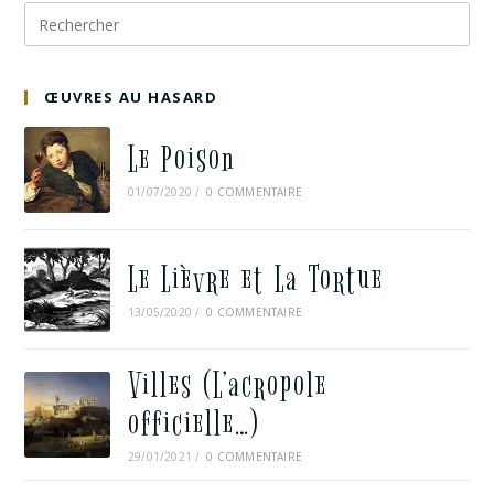
ŒUVRES AU HASARD
Le Poison
01/07/2020
/
0 COMMENTAIRE
Le Lièvre et La Tortue
13/05/2020
/
0 COMMENTAIRE
Villes (L’acropole
officielle…)
29/01/2021
/
0 COMMENTAIRE