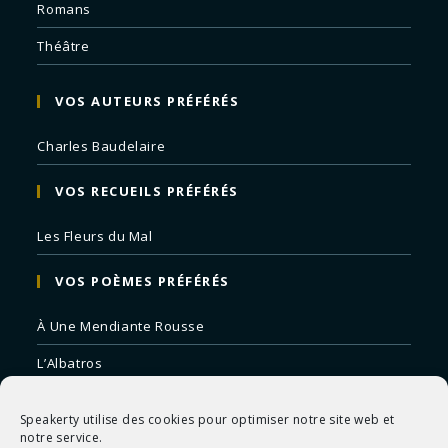
Romans
Théâtre
VOS AUTEURS PRÉFÉRÉS
Charles Baudelaire
VOS RECUEILS PRÉFÉRÉS
Les Fleurs du Mal
VOS POÈMES PRÉFÉRÉS
À Une Mendiante Rousse
L’Albatros
Correspondances
Speakerty utilise des cookies pour optimiser notre site web et
Remords Posthume
notre service.