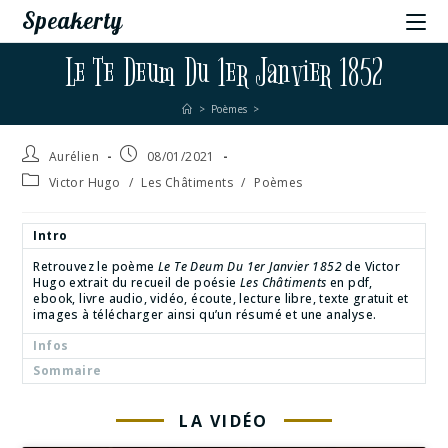
Speakerty
Le Te Deum Du 1er Janvier 1852
>
Poèmes
>
Aurélien
08/01/2021
Victor Hugo
/
Les Châtiments
/
Poèmes
Intro
Retrouvez le poème
Le Te Deum Du 1er Janvier 1852
de Victor
Hugo extrait du recueil de poésie
Les Châtiments
en pdf,
ebook, livre audio, vidéo, écoute, lecture libre, texte gratuit et
images à télécharger ainsi qu’un résumé et une analyse.
Infos
Sommaire
LA VIDÉO