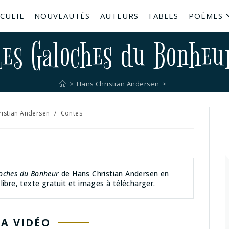
CUEIL
NOUVEAUTÉS
AUTEURS
FABLES
POÈMES
Les Galoches du Bonheu
>
Hans Christian Andersen
>
ristian Andersen
/
Contes
oches du Bonheur
de Hans Christian Andersen en
libre, texte gratuit et images à télécharger.
LA VIDÉO