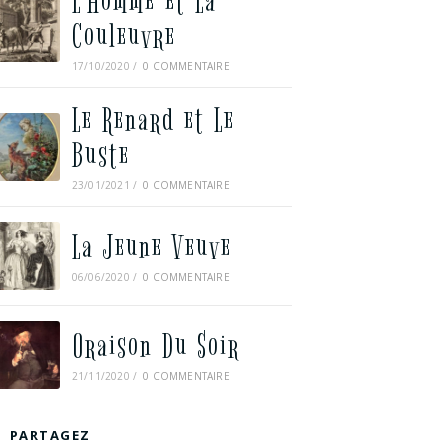
L’Homme et La
Couleuvre
17/10/2020
/
0 COMMENTAIRE
Le Renard et Le
Buste
23/01/2021
/
0 COMMENTAIRE
La Jeune Veuve
06/06/2020
/
0 COMMENTAIRE
Oraison Du Soir
21/11/2020
/
0 COMMENTAIRE
PARTAGEZ