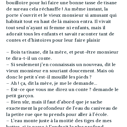
bouilloire pour lui faire une bonne tasse de tisane
de sureau cela réchauffe ! Au même instant, la
porte s’ouvrit et le vieux monsieur si amusant qui
habitait tout en haut de là maison entra. Il vivait
tout seul n’ayant ni femme ni enfants, mais il
adorait tous les enfants et savait raconter tant de
contes et d’histoires pour leur faire plaisir
– Bois ta tisane, dit la mère, et peut-être monsieur
te dira-t-il un conte.
– Si seulement j’en connaissais un nouveau, dit le
vieux monsieur en souriant doucement. Mais où
donc le petit s’est-il mouillé les pieds ?
– Ah ! ça, dit la mère, je me le demande…
– Est-ce que vous me direz un conte ? demande le
petit garçon.
– Bien sûr, mais il faut d’abord que je sache
exactement la profondeur de l’eau du caniveau de
la petite rue que tu prends pour aller à l’école.
– L’eau monte juste à la moitié des tiges de mes
bottes, si je passe à l’endroit le plus profond.