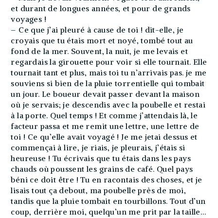
et durant de longues années, et pour de grands
voyages !
– Ce que j’ai pleuré à cause de toi ! dit-elle, je
croyais que tu étais mort et noyé, tombé tout au
fond de la mer. Souvent, la nuit, je me levais et
regardais la girouette pour voir si elle tournait. Elle
tournait tant et plus, mais toi tu n’arrivais pas. je me
souviens si bien de la pluie torrentielle qui tombait
un jour. Le boueur devait passer devant la maison
où je servais; je descendis avec la poubelle et restai
à la porte. Quel temps ! Et comme j’attendais là, le
facteur passa et me remit une lettre, une lettre de
toi ! Ce qu’elle avait voyagé ! Je me jetai dessus et
commençai à lire, je riais, je pleurais, j’étais si
heureuse ! Tu écrivais que tu étais dans les pays
chauds où poussent les grains de café. Quel pays
béni ce doit être ! Tu en racontais des choses, et je
lisais tout ça debout, ma poubelle près de moi,
tandis que la pluie tombait en tourbillons. Tout d’un
coup, derrière moi, quelqu’un me prit par la taille…