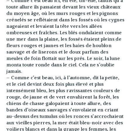
– Comme c’est beau ici, en été, dit-elle, tandis qu’à
toute allure ils passaient devant les vieux châteaux
du moyen âge, où les murs rouges et les pignons
crénelés se reflétaient dans les fossés où les cygnes
nageaient et levaient la tête vers les allées
ombreuses et fraîches. Les blés ondulaient comme
une mer dans la plaine, les fossés étaient pleins de
fleurs rouges et jaunes et les haies de houblon
sauvage et de liserons et le doux parfum des
meules de foin flottait sur les prés. Le soir, la lune
monta toute ronde dans le ciel. Cela ne s’oublie
jamais.
– Comme c’est beau, ici, à l’automne, dit la petite,
et le ciel devint deux fois plus élevé et plus
intensément bleu, les plus ravissantes couleurs de
rouge, de jaune et de vert envahirent la forêt, les
chiens de chasse galopaient à toute allure, des
bandes d’oiseaux sauvages s’envolaient en criant
au-dessus des tumulus où les ronces s’accrochaient
aux vieilles pierres, la mer était bleu-noir avec des
voiliers blancs et dans la grange les femmes, les