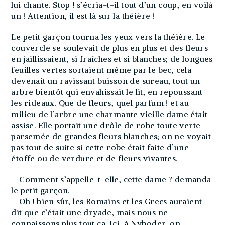
lui chante. Stop ! s’écria-t-il tout d’un coup, en voilà
un ! Attention, il est là sur la théière !
Le petit garçon tourna les yeux vers la théière. Le
couvercle se soulevait de plus en plus et des fleurs
en jaillissaient, si fraîches et si blanches; de longues
feuilles vertes sortaient même par le bec, cela
devenait un ravissant buisson de sureau, tout un
arbre bientôt qui envahissait le lit, en repoussant
les rideaux. Que de fleurs, quel parfum ! et au
milieu de l’arbre une charmante vieille dame était
assise. Elle portait une drôle de robe toute verte
parsemée de grandes fleurs blanches; on ne voyait
pas tout de suite si cette robe était faite d’une
étoffe ou de verdure et de fleurs vivantes.
– Comment s’appelle-t-elle, cette dame ? demanda
le petit garçon.
– Oh ! bien sûr, les Romains et les Grecs auraient
dit que c’était une dryade, mais nous ne
connaissons plus tout ça. Ici, à Nyboder, on