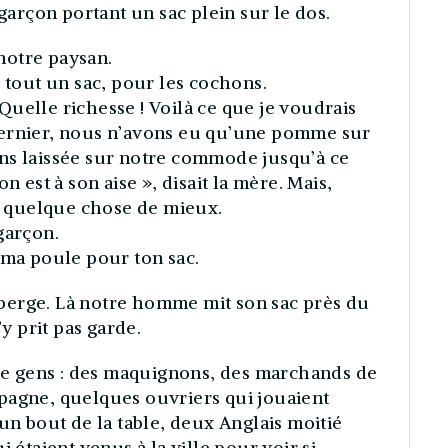
rçon portant un sac plein sur le dos.
notre paysan.
; tout un sac, pour les cochons.
uelle richesse ! Voilà ce que je voudrais
dernier, nous n’avons eu qu’une pomme sur
ns laissée sur notre commode jusqu’à ce
n est à son aise », disait la mère. Mais,
er quelque chose de mieux.
garçon.
 ma poule pour ton sac.
’auberge. Là notre homme mit son sac près du
’y prit pas garde.
 de gens : des maquignons, des marchands de
pagne, quelques ouvriers qui jouaient
un bout de la table, deux Anglais moitié
 étaient venus à la ville pour voir si