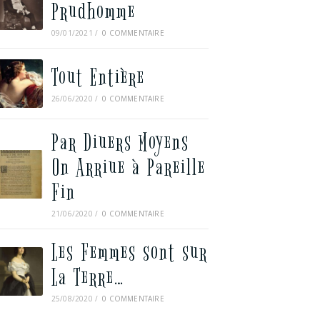
Prudhomme
09/01/2021
/
0 COMMENTAIRE
Tout Entière
26/06/2020
/
0 COMMENTAIRE
Par Diuers Moyens
On Arriue à Pareille
Fin
21/06/2020
/
0 COMMENTAIRE
Les Femmes sont sur
La Terre…
25/08/2020
/
0 COMMENTAIRE