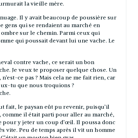
urmurait la vieille mère.
ns nuage. Il y avait beaucoup de poussière sur
 de gens qui se rendaient au marché en
e ombre sur le chemin. Parmi ceux qui
homme qui poussait devant lui une vache. Le
heval contre vache, ce serait un bon
che. Je veux te proposer quelque chose. Un
n’est-ce pas ? Mais cela ne me fait rien, car
Veux-tu que nous troquions ?
ache.
ut fait, le paysan eût pu revenir, puisqu’il
s, comme il était parti pour aller au marché,
e pour y jeter un coup d’œil. Il poussa donc
rès vite. Peu de temps après il vit un homme
C’était un mouton bien gras.