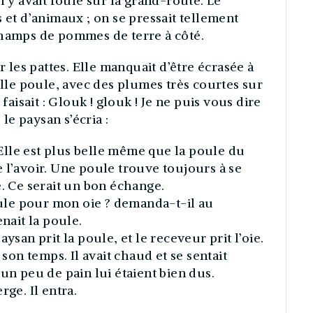
. Il y avait foule sur la grand-route. Le
 et d’animaux ; on se pressait tellement
champs de pommes de terre à côté.
r les pattes. Elle manquait d’être écrasée à
elle poule, avec des plumes très courtes sur
 faisait : Glouk ! glouk ! Je ne puis vous dire
 le paysan s’écria :
. Elle est plus belle même que la poule du
 l’avoir. Une poule trouve toujours à se
e. Ce serait un bon échange.
le pour mon oie ? demanda-t-il au
enait la poule.
ysan prit la poule, et le receveur prit l’oie.
n temps. Il avait chaud et se sentait
un peu de pain lui étaient bien dus.
rge. Il entra.