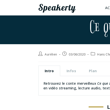
Speakerty
AC
Ce q
Aurélien
03/06/2020
Hans Ch
Intro
Infos
Plan
Retrouvez le conte merveilleux
Ce que 
en vidéo streaming, lecture audio, text