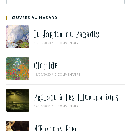
ŒUVRES AU HASARD
Le Jardin du Paradis
19/06/2020
/
0 COMMENTAIRE
Clotilde
15/07/2020
/
0 COMMENTAIRE
Préface à Les Illuminations
14/01/2021
/
0 COMMENTAIRE
N’Envions Rien