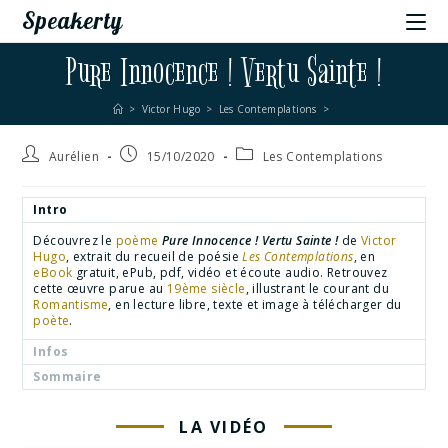
Speakerty
Pure Innocence ! Vertu Sainte !
>
Victor Hugo
>
Les Contemplations
>
Aurélien
15/10/2020
Les Contemplations
Intro
Découvrez le
poème
Pure Innocence ! Vertu Sainte !
de
Victor
Hugo
, extrait du recueil de poésie
Les Contemplations
, en
eBook
gratuit, ePub, pdf, vidéo et écoute audio. Retrouvez
cette œuvre parue au
19ème siècle
, illustrant le courant du
Romantisme
, en lecture libre, texte et image à télécharger du
poète
.
Infos
Sommaire
LA VIDÉO