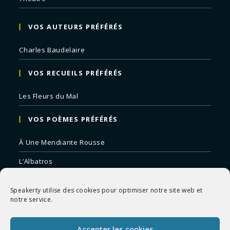
VOS AUTEURS PRÉFÉRÉS
Charles Baudelaire
VOS RECUEILS PRÉFÉRÉS
Les Fleurs du Mal
VOS POÈMES PRÉFÉRÉS
À Une Mendiante Rousse
L’Albatros
Correspondances
Speakerty utilise des cookies pour optimiser notre site web et
Remords Posthume
notre service.
La Mort des Artistes
Accepter les cookies