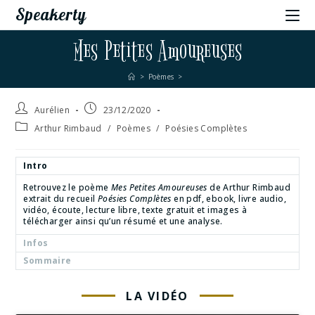
Speakerty
Mes Petites Amoureuses
>
Poèmes
>
Aurélien
23/12/2020
Arthur Rimbaud
/
Poèmes
/
Poésies Complètes
Intro
Retrouvez le poème
Mes Petites Amoureuses
de Arthur Rimbaud
extrait du recueil
Poésies Complètes
en pdf, ebook, livre audio,
vidéo, écoute, lecture libre, texte gratuit et images à
télécharger ainsi qu’un résumé et une analyse.
Infos
Sommaire
LA VIDÉO