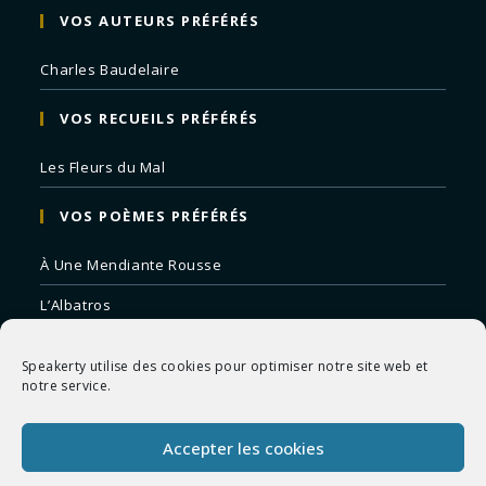
VOS AUTEURS PRÉFÉRÉS
Charles Baudelaire
VOS RECUEILS PRÉFÉRÉS
Les Fleurs du Mal
VOS POÈMES PRÉFÉRÉS
À Une Mendiante Rousse
L’Albatros
Correspondances
Speakerty utilise des cookies pour optimiser notre site web et
Remords Posthume
notre service.
La Mort des Artistes
Accepter les cookies
Le Crépuscule du Soir