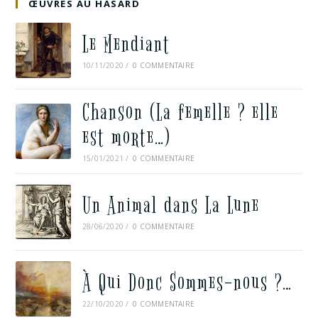
ŒUVRES AU HASARD
Le Mendiant
10/11/2020
/
0 COMMENTAIRE
Chanson (La femelle ? elle
est morte…)
15/01/2021
/
0 COMMENTAIRE
Un Animal dans La Lune
28/06/2020
/
0 COMMENTAIRE
À Qui Donc Sommes-nous ?…
22/10/2020
/
0 COMMENTAIRE