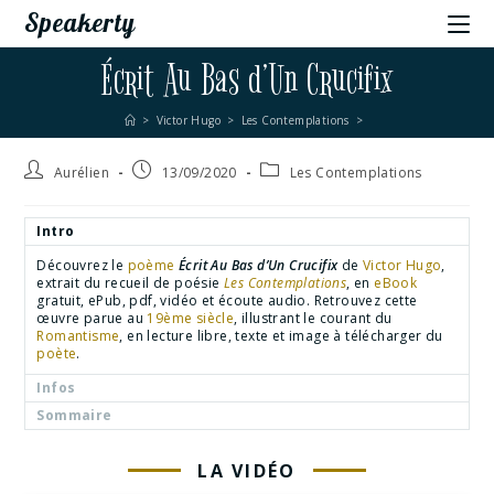
Speakerty
Écrit Au Bas d’Un Crucifix
>
Victor Hugo
>
Les Contemplations
>
Aurélien
13/09/2020
Les Contemplations
Intro
Découvrez le
poème
Écrit Au Bas d’Un Crucifix
de
Victor Hugo
,
extrait du recueil de poésie
Les Contemplations
, en
eBook
gratuit, ePub, pdf, vidéo et écoute audio. Retrouvez cette
œuvre parue au
19ème siècle
, illustrant le courant du
Romantisme
, en lecture libre, texte et image à télécharger du
poète
.
Infos
Sommaire
LA VIDÉO