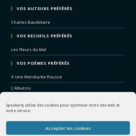
VOS AUTEURS PRÉFÉRÉS
Charles Baudelaire
VOS RECUEILS PRÉFÉRÉS
Les Fleurs du Mal
VOS POÈMES PRÉFÉRÉS
À Une Mendiante Rousse
L’Albatros
Correspondances
Speakerty utilise des cookies pour optimiser notre site web et
Remords Posthume
notre service.
La Mort des Artistes
Accepter les cookies
Le Crépuscule du Soir