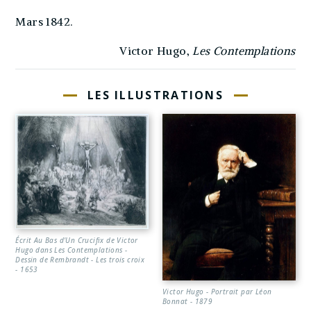
Mars 1842.
Victor Hugo,
Les Contemplations
LES ILLUSTRATIONS
Écrit Au Bas d'Un Crucifix de Victor
Hugo dans Les Contemplations -
Dessin de Rembrandt - Les trois croix
- 1653
Victor Hugo - Portrait par Léon
Bonnat - 1879