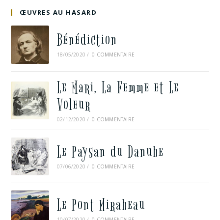
ŒUVRES AU HASARD
Bénédiction
18/05/2020
/
0 COMMENTAIRE
Le Mari, La Femme et Le
Voleur
02/12/2020
/
0 COMMENTAIRE
Le Paysan du Danube
07/06/2020
/
0 COMMENTAIRE
Le Pont Mirabeau
10/07/2020
/
0 COMMENTAIRE