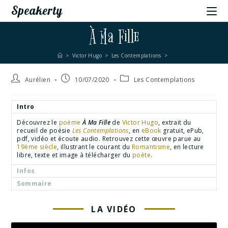
Speakerty
À Ma Fille
>
Victor Hugo
>
Les Contemplations
>
Aurélien
10/07/2020
Les Contemplations
Intro
Découvrez le
poème
À Ma Fille
de
Victor Hugo
, extrait du
recueil de poésie
Les Contemplations
, en
eBook
gratuit, ePub,
pdf, vidéo et écoute audio. Retrouvez cette œuvre parue au
19ème siècle
, illustrant le courant du
Romantisme
, en lecture
libre, texte et image à télécharger du
poète
.
Infos
Sommaire
LA VIDÉO