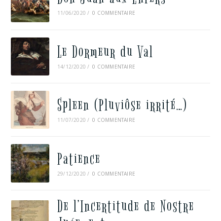
11/06/2020
/
0 COMMENTAIRE
Le Dormeur du Val
14/12/2020
/
0 COMMENTAIRE
Spleen (Pluviôse irrité…)
11/07/2020
/
0 COMMENTAIRE
Patience
29/12/2020
/
0 COMMENTAIRE
De l’Incertitude de Nostre