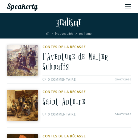
Speakerty
realisme
>
Nouveautés
>
realisme
CONTES DE LA BÉCASSE
L’Aventure de Walter
Schnaffs
0 COMMENTAIRE
05/07/2020
CONTES DE LA BÉCASSE
Saint-Antoine
0 COMMENTAIRE
04/07/2020
CONTES DE LA BÉCASSE