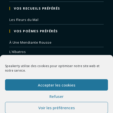
VOS RECUEILS PRÉFÉRÉS
Les Fleurs du Mal
VOS POÈMES PRÉFÉRÉS
À Une Mendiante Rousse
L’Albatros
Correspondances
Speakerty utilise des cookies pour optimiser notre site web et
Remords Posthume
notre service.
La Mort des Artistes
Accepter les cookies
Le Crépuscule du Soir
Refuser
Voir les préférences