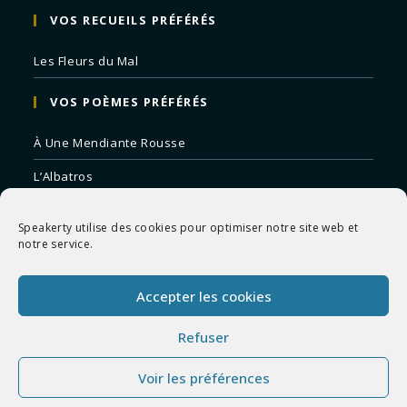
VOS RECUEILS PRÉFÉRÉS
Les Fleurs du Mal
VOS POÈMES PRÉFÉRÉS
À Une Mendiante Rousse
L’Albatros
Correspondances
Speakerty utilise des cookies pour optimiser notre site web et
Remords Posthume
notre service.
La Mort des Artistes
Accepter les cookies
Le Crépuscule du Soir
Refuser
Voir les préférences
Copyright 2026 - Speakerty