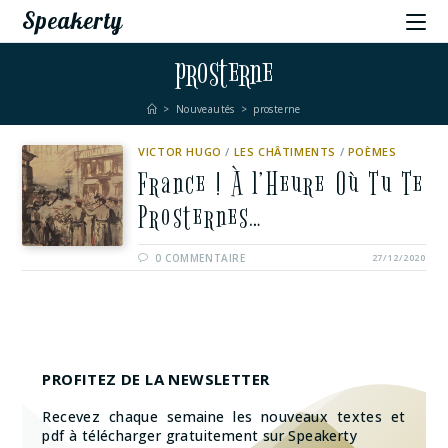
Speakerty
prosterne
>
Nouveautés
>
prosterne
VICTOR HUGO
/
LES CHÂTIMENTS
/
POÈMES
France ! À l’Heure Où Tu Te
Prosternes…
0 COMMENTAIRE
27/12/2020
PROFITEZ DE LA NEWSLETTER
Recevez chaque semaine les nouveaux textes et
pdf à télécharger gratuitement sur Speakerty