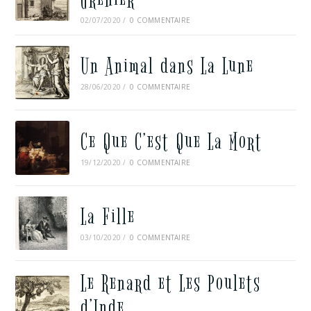
02/07/2020
/
0 COMMENTAIRE
Un Animal dans La Lune
28/06/2020
/
0 COMMENTAIRE
Ce Que C’est Que La Mort
19/12/2020
/
0 COMMENTAIRE
La Fille
03/10/2020
/
0 COMMENTAIRE
Le Renard et Les Poulets
d’Inde