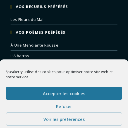
VOS RECUEILS PRÉFÉRÉS
Les Fleurs du Mal
VOS POÈMES PRÉFÉRÉS
À Une Mendiante Rousse
L’Albatros
Correspondances
Speakerty utilise des cookies pour optimiser notre site web et
Remords Posthume
notre service.
La Mort des Artistes
Accepter les cookies
Le Crépuscule du Soir
Refuser
Voir les préférences
Copyright 2026 - Speakerty