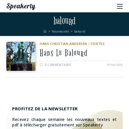
Speakerty
balourd
>
Nouveautés
>
balourd
HANS CHRISTIAN ANDERSEN
/
CONTES
Hans Le Balourd
0 COMMENTAIRE
07/06/2020
PROFITEZ DE LA NEWSLETTER
Recevez chaque semaine les nouveaux textes et
pdf à télécharger gratuitement sur Speakerty