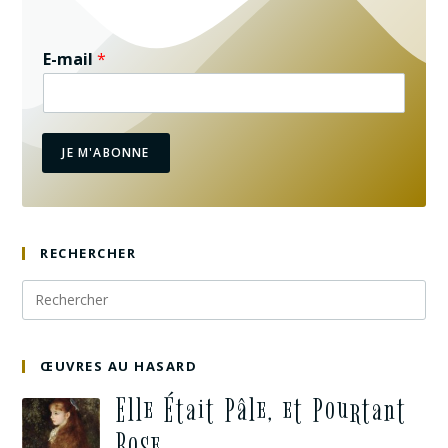
E-mail
*
JE M'ABONNE
RECHERCHER
ŒUVRES AU HASARD
Elle Était Pâle, et Pourtant
Rose…