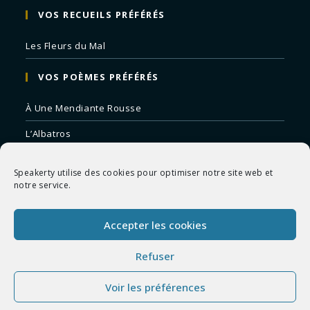
VOS RECUEILS PRÉFÉRÉS
Les Fleurs du Mal
VOS POÈMES PRÉFÉRÉS
À Une Mendiante Rousse
L’Albatros
Correspondances
Speakerty utilise des cookies pour optimiser notre site web et
Remords Posthume
notre service.
La Mort des Artistes
Accepter les cookies
Le Crépuscule du Soir
Refuser
Voir les préférences
Copyright 2026 - Speakerty