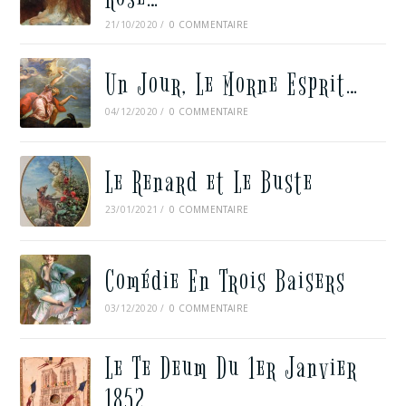
21/10/2020
/
0 COMMENTAIRE
Un Jour, Le Morne Esprit…
04/12/2020
/
0 COMMENTAIRE
Le Renard et Le Buste
23/01/2021
/
0 COMMENTAIRE
Comédie En Trois Baisers
03/12/2020
/
0 COMMENTAIRE
Le Te Deum Du 1er Janvier
1852