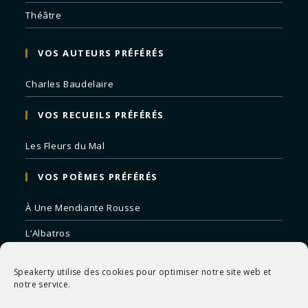
Théâtre
VOS AUTEURS PRÉFÉRÉS
Charles Baudelaire
VOS RECUEILS PRÉFÉRÉS
Les Fleurs du Mal
VOS POÈMES PRÉFÉRÉS
À Une Mendiante Rousse
L’Albatros
Correspondances
Speakerty utilise des cookies pour optimiser notre site web et
Remords Posthume
notre service.