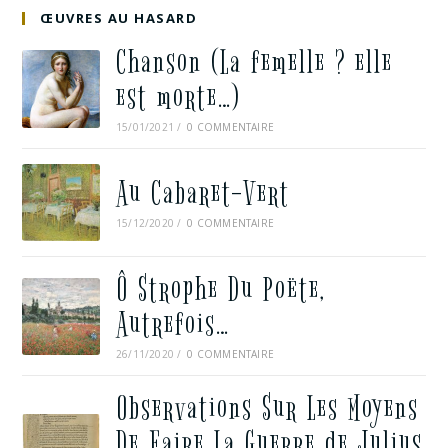
ŒUVRES AU HASARD
Chanson (La femelle ? elle
est morte…)
15/01/2021
/
0 COMMENTAIRE
Au Cabaret-Vert
15/12/2020
/
0 COMMENTAIRE
Ô Strophe Du Poëte,
Autrefois…
26/11/2020
/
0 COMMENTAIRE
Observations Sur Les Moyens
De Faire La Guerre de Julius