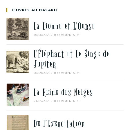
ŒUVRES AU HASARD
La Lionne et L’Ourse
10/06/2020
/
0 COMMENTAIRE
L’Éléphant et Le Singe de
Jupiter
26/09/2020
/
0 COMMENTAIRE
La Reine des Neiges
21/05/2020
/
0 COMMENTAIRE
De l’Exercitation