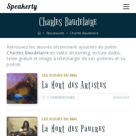
Speakerty
Charles Baudelaire
>
Nouveautés
>
Charles Baudelaire
Retrouvez les œuvres récemment ajoutées du poète
Charles Baudelaire
en vidéo streaming, lecture audio,
texte gratuit et image à télécharger de ses poèmes et sa
poésie.
LES FLEURS DU MAL
La Mort des Artistes
1 COMMENTAIRE
22/08/2020
LES FLEURS DU MAL
La Mort des Pauvres