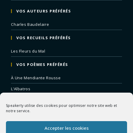
VOS AUTEURS PRÉFÉRÉS
Charles Baudelaire
VOS RECUEILS PRÉFÉRÉS
Les Fleurs du Mal
VOS POÈMES PRÉFÉRÉS
À Une Mendiante Rousse
L’Albatros
Correspondances
Speakerty utilise des cookies pour optimiser notre site web et
Remords Posthume
notre service.
La Mort des Artistes
Accepter les cookies
Le Crépuscule du Soir