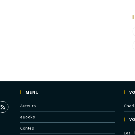
MENU
VO
Auteurs
Charl
eBooks
VO
Contes
Les F