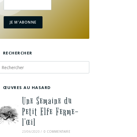
JE M'ABONNE
RECHERCHER
ŒUVRES AU HASARD
Une Semaine du
Petit Elfe Ferme-
l’œil
23/06/2020
/
0 COMMENTAIRE