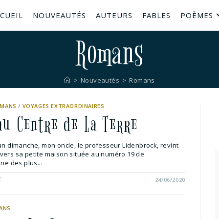
CUEIL
NOUVEAUTÉS
AUTEURS
FABLES
POÈMES
Romans
>
Nouveautés
>
Romans
MANS
/
VOYAGES EXTRAORDINAIRES
au Centre de La Terre
 un dimanche, mon oncle, le professeur Lidenbrock, revint
vers sa petite maison située au numéro 19 de
une des plus...
E
24/06/2020
ANS