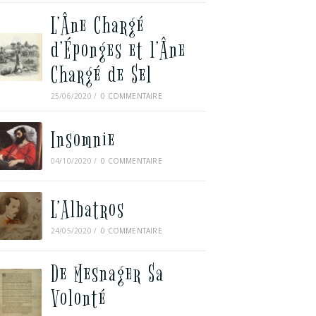
L’Âne Chargé
d’Éponges et l’Âne
Chargé de Sel
25/06/2020
/
0 COMMENTAIRE
Insomnie
04/10/2020
/
0 COMMENTAIRE
L’Albatros
24/05/2020
/
0 COMMENTAIRE
De Mesnager Sa
Volonté