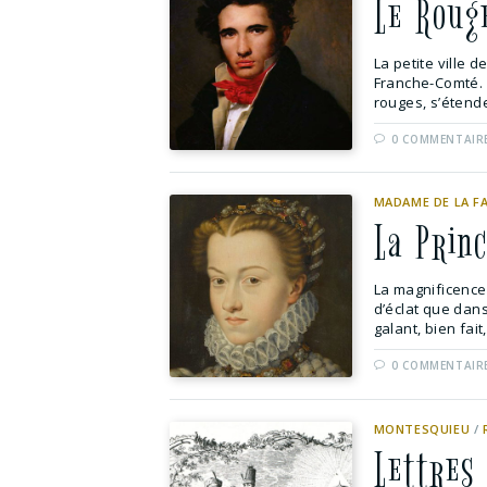
Le Roug
La petite ville 
Franche-Comté. 
rouges, s’étenden
0 COMMENTAIR
MADAME DE LA F
La Prin
La magnificence 
d’éclat que dans
galant, bien fait, 
0 COMMENTAIR
MONTESQUIEU
/
Lettres