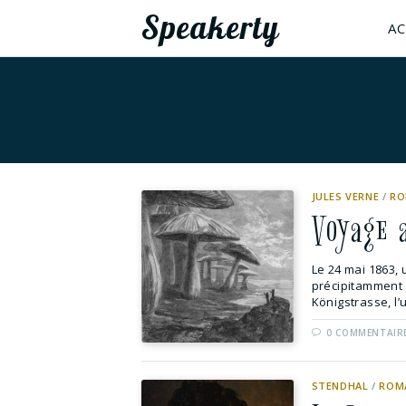
Speakerty
AC
JULES VERNE
/
RO
Voyage 
Le 24 mai 1863,
précipitamment 
Königstrasse, l’
0 COMMENTAIR
STENDHAL
/
ROM