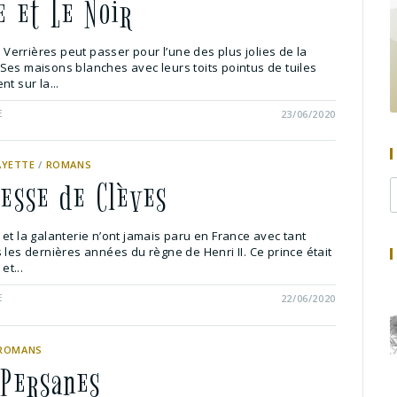
e et Le Noir
de Verrières peut passer pour l’une des plus jolies de la
Ses maisons blanches avec leurs toits pointus de tuiles
t sur la...
E
23/06/2020
AYETTE
/
ROMANS
cesse de Clèves
et la galanterie n’ont jamais paru en France avec tant
 les dernières années du règne de Henri II. Ce prince était
et...
E
22/06/2020
ROMANS
 Persanes