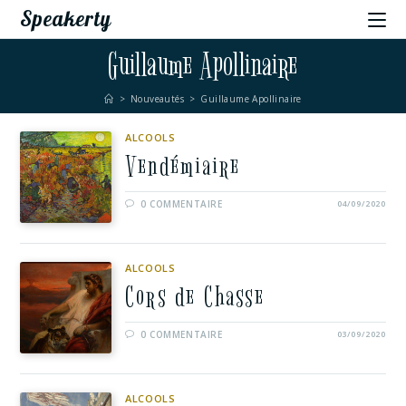
Speakerty
Guillaume Apollinaire
>
Nouveautés
>
Guillaume Apollinaire
ALCOOLS
Vendémiaire
0 COMMENTAIRE
04/09/2020
ALCOOLS
Cors de Chasse
0 COMMENTAIRE
03/09/2020
ALCOOLS