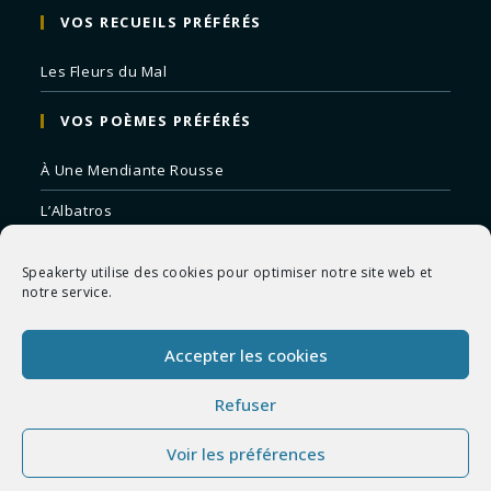
VOS RECUEILS PRÉFÉRÉS
Les Fleurs du Mal
VOS POÈMES PRÉFÉRÉS
À Une Mendiante Rousse
L’Albatros
Correspondances
Speakerty utilise des cookies pour optimiser notre site web et
Remords Posthume
notre service.
La Mort des Artistes
Accepter les cookies
Le Crépuscule du Soir
Refuser
Voir les préférences
Copyright 2026 - Speakerty