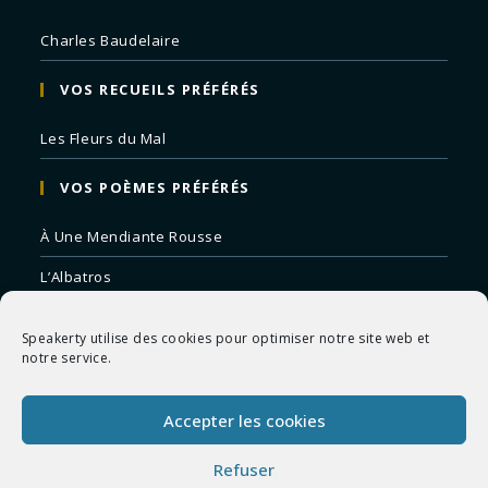
Charles Baudelaire
VOS RECUEILS PRÉFÉRÉS
Les Fleurs du Mal
VOS POÈMES PRÉFÉRÉS
À Une Mendiante Rousse
L’Albatros
Correspondances
Speakerty utilise des cookies pour optimiser notre site web et
Remords Posthume
notre service.
La Mort des Artistes
Accepter les cookies
Le Crépuscule du Soir
Refuser