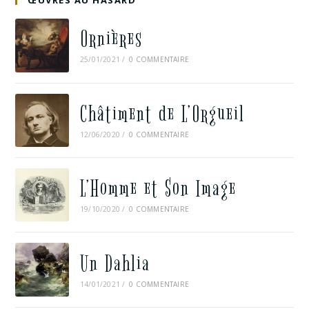
ŒUVRES AU HASARD
Ornières
25/01/2021
/
0 COMMENTAIRE
Châtiment de L’Orgueil
12/06/2020
/
0 COMMENTAIRE
L’Homme et Son Image
19/10/2020
/
0 COMMENTAIRE
Un Dahlia
14/01/2021
/
0 COMMENTAIRE