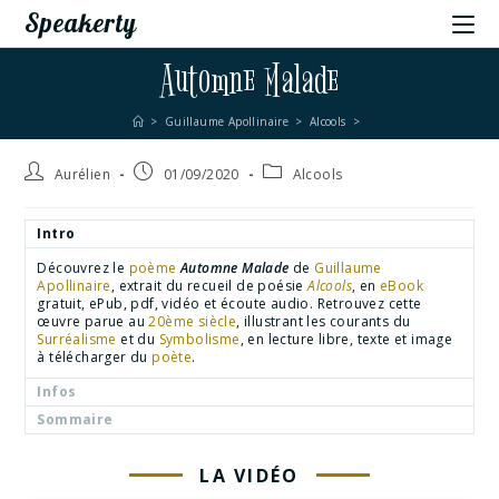
Speakerty
Automne Malade
>
Guillaume Apollinaire
>
Alcools
>
Aurélien
01/09/2020
Alcools
Intro
Découvrez le
poème
Automne Malade
de
Guillaume
Apollinaire
, extrait du recueil de poésie
Alcools
, en
eBook
gratuit, ePub, pdf, vidéo et écoute audio. Retrouvez cette
œuvre parue au
20ème siècle
, illustrant les courants du
Surréalisme
et du
Symbolisme
, en lecture libre, texte et image
à télécharger du
poète
.
Infos
Sommaire
LA VIDÉO