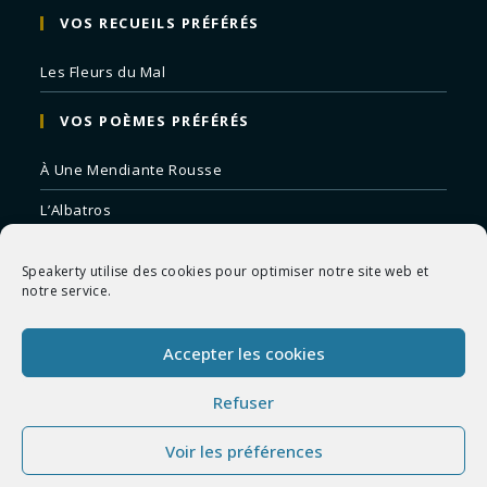
VOS RECUEILS PRÉFÉRÉS
Les Fleurs du Mal
VOS POÈMES PRÉFÉRÉS
À Une Mendiante Rousse
L’Albatros
Correspondances
Speakerty utilise des cookies pour optimiser notre site web et
Remords Posthume
notre service.
La Mort des Artistes
Accepter les cookies
Le Crépuscule du Soir
Refuser
Voir les préférences
Copyright 2026 - Speakerty