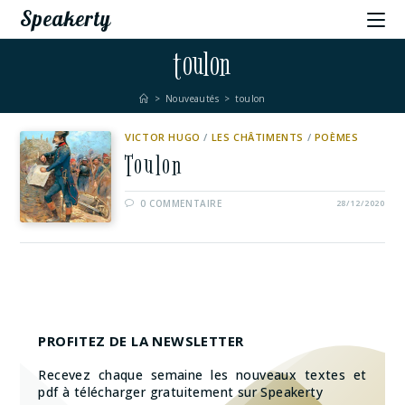
Speakerty
toulon
>
Nouveautés
>
toulon
VICTOR HUGO
/
LES CHÂTIMENTS
/
POÈMES
Toulon
0 COMMENTAIRE
28/12/2020
PROFITEZ DE LA NEWSLETTER
Recevez chaque semaine les nouveaux textes et
pdf à télécharger gratuitement sur Speakerty