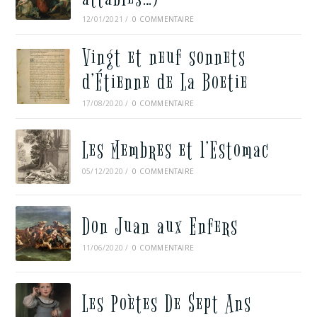
12/01/2021
/
0 COMMENTAIRE
Vingt et neuf sonnets
d’Étienne de La Boetie
17/08/2020
/
0 COMMENTAIRE
Les Membres et l’Estomac
05/12/2020
/
0 COMMENTAIRE
Don Juan aux Enfers
11/06/2020
/
0 COMMENTAIRE
Les Poètes De Sept Ans