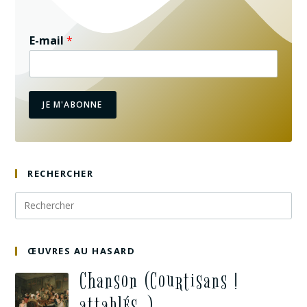
E-mail
*
JE M'ABONNE
RECHERCHER
ŒUVRES AU HASARD
Chanson (Courtisans !
attablés…)