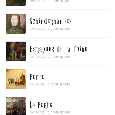
10/09/2020
/
0 COMMENTAIRE
Schinderhannes
22/08/2020
/
0 COMMENTAIRE
Baraques de La Foire
03/10/2020
/
0 COMMENTAIRE
Ponto
12/11/2020
/
0 COMMENTAIRE
La Porte
29/07/2020
/
0 COMMENTAIRE