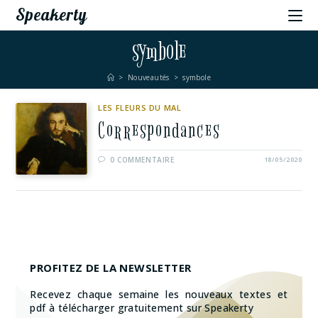
Speakerty
symbole
>
Nouveautés
>
symbole
LES FLEURS DU MAL
Correspondances
0 COMMENTAIRE
18/05/2020
PROFITEZ DE LA NEWSLETTER
Recevez chaque semaine les nouveaux textes et
pdf à télécharger gratuitement sur Speakerty