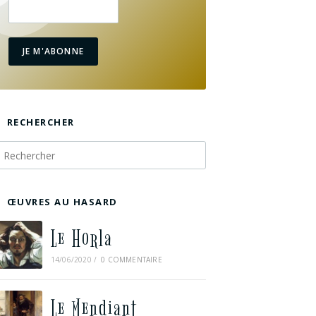
JE M'ABONNE
RECHERCHER
ŒUVRES AU HASARD
Le Horla
14/06/2020
/
0 COMMENTAIRE
Le Mendiant