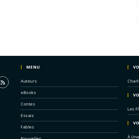
MENU
VO
Auteurs
Charl
eBooks
VO
Contes
Les F
Essais
VO
Fables
À Un
Nouvelles