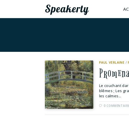
Speakerty
AC
PAUL VERLAINE
/
Promena
Le couchant dar
blêmes ; Les gr
les calmes...
0 COMMENTAIR