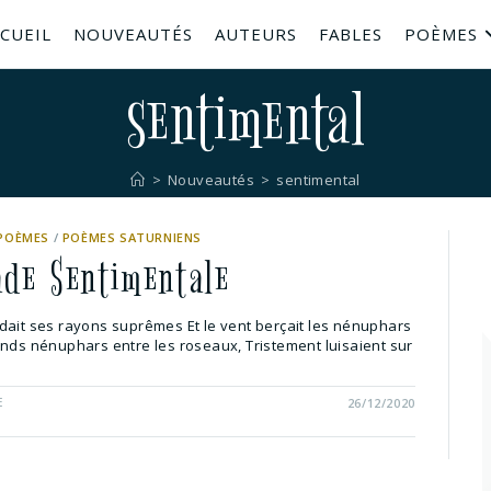
CUEIL
NOUVEAUTÉS
AUTEURS
FABLES
POÈMES
sentimental
>
Nouveautés
>
sentimental
POÈMES
/
POÈMES SATURNIENS
de Sentimentale
dait ses rayons suprêmes Et le vent berçait les nénuphars
ands nénuphars entre les roseaux, Tristement luisaient sur
E
26/12/2020