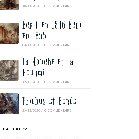
10/11/2020
/
0 COMMENTAIRE
Écrit en 1846 Écrit
en 1855
04/11/2020
/
0 COMMENTAIRE
La Mouche et La
Fourmi
12/12/2020
/
0 COMMENTAIRE
Phœbus et Borée
25/12/2020
/
0 COMMENTAIRE
PARTAGEZ