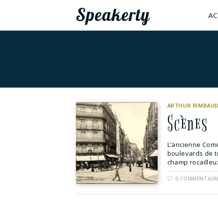
Speakerty
AC
ARTHUR RIMBAU
Scènes
L’ancienne Coméd
boulevards de tr
champ rocailleux
0 COMMENTAIR