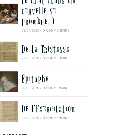
Le Chat (Dans ma
cervelle se
promène…)
02/07/2020
/
0 COMMENTAIRE
De La Tristesse
22/06/2020
/
0 COMMENTAIRE
Épitaphe
29/09/2020
/
0 COMMENTAIRE
De l’Exercitation
23/09/2020
/
0 COMMENTAIRE