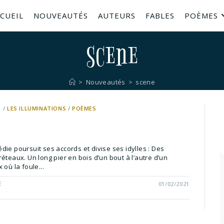
CUEIL
NOUVEAUTÉS
AUTEURS
FABLES
POÈMES
scene
>
Nouveautés
>
scene
D
/
LES ILLUMINATIONS
/
POÈMES
ie poursuit ses accords et divise ses idylles : Des
éteaux. Un long pier en bois d’un bout à l’autre d’un
 où la foule...
E
01/02/2021