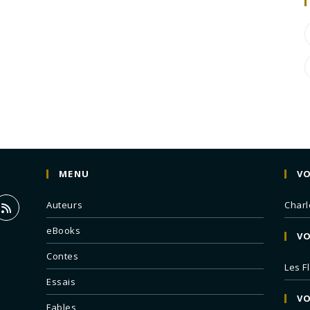
MENU
VO
Auteurs
Charl
eBooks
VO
Contes
Les F
Essais
VO
Fables