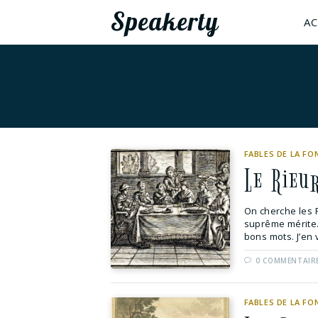
Speakerty
AC
FABLES DE LA FO
Le Rieu
On cherche les Ri
suprême mérite.
bons mots. J’en 
0 COMMENTAIR
FABLES DE LA FO