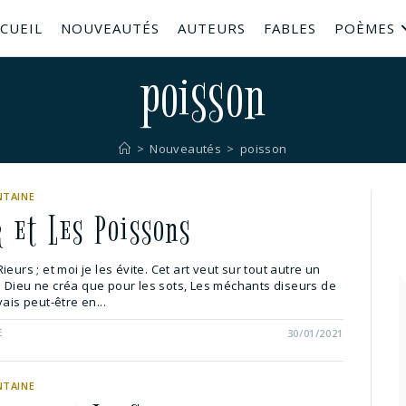
CUEIL
NOUVEAUTÉS
AUTEURS
FABLES
POÈMES
poisson
>
Nouveautés
>
poisson
NTAINE
r et Les Poissons
eurs ; et moi je les évite. Cet art veut sur tout autre un
 Dieu ne créa que pour les sots, Les méchants diseurs de
vais peut-être en...
E
30/01/2021
NTAINE