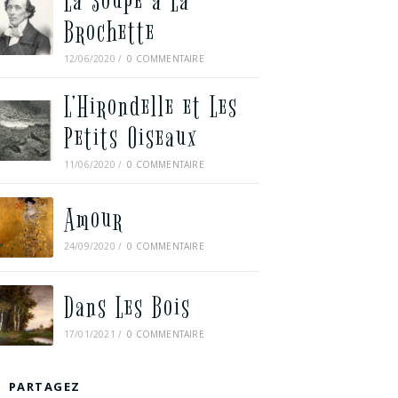
La Soupe à La
Brochette
12/06/2020
/
0 COMMENTAIRE
L’Hirondelle et Les
Petits Oiseaux
11/06/2020
/
0 COMMENTAIRE
Amour
24/09/2020
/
0 COMMENTAIRE
Dans Les Bois
17/01/2021
/
0 COMMENTAIRE
PARTAGEZ