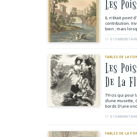
Les Poi
IL n’était point
contribution. Viv
bien ; mais lorsq
0 COMMENTAIR
FABLES DE LA FO
Les Poi
De La F
TYrcis qui pour 
d’une musette, C
bords D’une ond
0 COMMENTAIR
FABLES DE LA FO