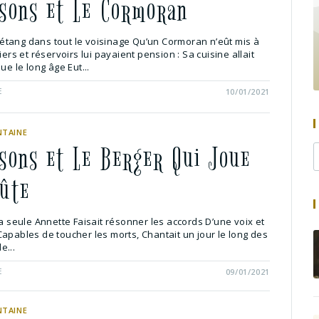
ssons et Le Cormoran
 d’étang dans tout le voisinage Qu’un Cormoran n’eût mis à
iers et réservoirs lui payaient pension : Sa cuisine allait
ue le long âge Eut...
E
10/01/2021
NTAINE
ssons et Le Berger Qui Joue
lûte
la seule Annette Faisait résonner les accords D’une voix et
apables de toucher les morts, Chantait un jour le long des
e...
E
09/01/2021
NTAINE